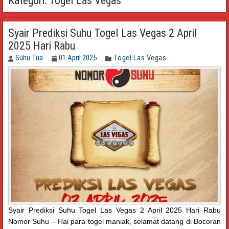
Kategori: Togel Las Vegas
Syair Prediksi Suhu Togel Las Vegas 2 April
2025 Hari Rabu
Suhu Tua
01 April 2025
Togel Las Vegas
Syair Prediksi Suhu Togel Las Vegas 2 April 2025 Hari Rabu
Nomor Suhu – Hai para togel maniak, selamat datang di Bocoran