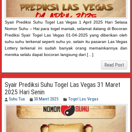
Syair Prediksi Suhu Togel Las Vegas 1 April 2025 Hari Selasa
Nomor Suhu – Hai para togel maniak, selamat datang di Bocoran
Prediksi Syair Togel Las Vegas 01-04-2025 yang diberikan oleh
suhu suhu terkenal seperti suhu yo. selain itu pasaran Las Vegas
Lottery terkenal ini sudah banyak orang memainkannya dan
mereka selalu dapat bocoran langsung dari […]
Read Post
Syair Prediksi Suhu Togel Las Vegas 31 Maret
2025 Hari Senin
Suhu Tua
30 Maret 2025
Togel Las Vegas