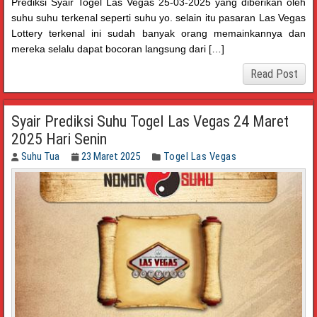
Prediksi Syair Togel Las Vegas 25-03-2025 yang diberikan oleh
suhu suhu terkenal seperti suhu yo. selain itu pasaran Las Vegas
Lottery terkenal ini sudah banyak orang memainkannya dan
mereka selalu dapat bocoran langsung dari […]
Read Post
Syair Prediksi Suhu Togel Las Vegas 24 Maret
2025 Hari Senin
Suhu Tua
23 Maret 2025
Togel Las Vegas