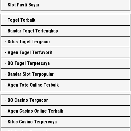
-
Slot Pasti Bayar
-
Togel Terbaik
-
Bandar Togel Terlengkap
-
Situs Togel Tergacor
-
Agen Togel Terfavorit
-
BO Togel Terpercaya
-
Bandar Slot Terpopular
-
Agen Toto Online Terbaik
-
BO Casino Tergacor
-
Agen Casino Online Terbaik
-
Situs Casino Terpercaya