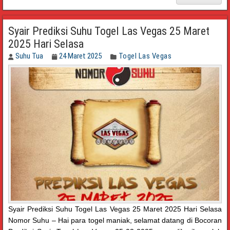
Syair Prediksi Suhu Togel Las Vegas 25 Maret
2025 Hari Selasa
Suhu Tua
24 Maret 2025
Togel Las Vegas
Syair Prediksi Suhu Togel Las Vegas 25 Maret 2025 Hari Selasa
Nomor Suhu – Hai para togel maniak, selamat datang di Bocoran