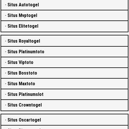
-
Situs Autotogel
-
Situs Mvptogel
-
Situs Elitetogel
-
Situs Royaltogel
-
Situs Platinumtoto
-
Situs Viptoto
-
Situs Bosstoto
-
Situs Maxtoto
-
Situs Platinumslot
-
Situs Crowntogel
-
Situs Oscartogel