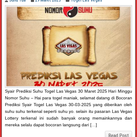
Syair Prediksi Suhu Togel Las Vegas 30 Maret 2025 Hari Minggu
Nomor Suhu – Hai para togel maniak, selamat datang di Bocoran
Prediksi Syair Togel Las Vegas 30-03-2025 yang diberikan oleh
suhu suhu terkenal seperti suhu yo. selain itu pasaran Las Vegas
Lottery terkenal ini sudah banyak orang memainkannya dan
mereka selalu dapat bocoran langsung dari […]
Read Post