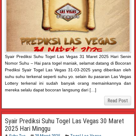
Syair Prediksi Suhu Togel Las Vegas 31 Maret 2025 Hari Senin
Nomor Suhu – Hai para togel maniak, selamat datang di Bocoran
Prediksi Syair Togel Las Vegas 31-03-2025 yang diberikan oleh
suhu suhu terkenal seperti suhu yo. selain itu pasaran Las Vegas
Lottery terkenal ini sudah banyak orang memainkannya dan
mereka selalu dapat bocoran langsung dari […]
Read Post
Syair Prediksi Suhu Togel Las Vegas 30 Maret
2025 Hari Minggu
Suhu Tua
29 Maret 2025
Togel Las Vegas