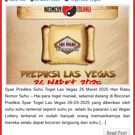
Syair Prediksi Suhu Togel Las Vegas 26 Maret 2025 Hari Rabu
Nomor Suhu – Hai para togel maniak, selamat datang di Bocoran
Prediksi Syair Togel Las Vegas 26-03-2025 yang diberikan oleh
suhu suhu terkenal seperti suhu yo. selain itu pasaran Las Vegas
Lottery terkenal ini sudah banyak orang memainkannya dan
mereka selalu dapat bocoran langsung dari suhu […]
Read Post