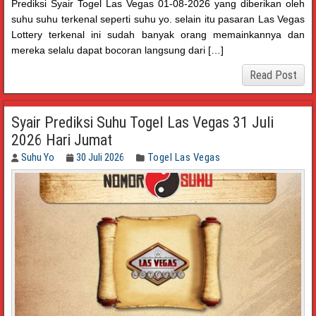
Prediksi Syair Togel Las Vegas 01-08-2026 yang diberikan oleh
suhu suhu terkenal seperti suhu yo. selain itu pasaran Las Vegas
Lottery terkenal ini sudah banyak orang memainkannya dan
mereka selalu dapat bocoran langsung dari […]
Read Post
Syair Prediksi Suhu Togel Las Vegas 31 Juli
2026 Hari Jumat
Suhu Yo
30 Juli 2026
Togel Las Vegas