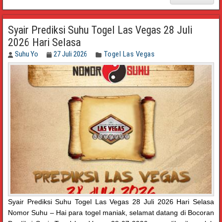
Syair Prediksi Suhu Togel Las Vegas 28 Juli
2026 Hari Selasa
Suhu Yo
27 Juli 2026
Togel Las Vegas
Syair Prediksi Suhu Togel Las Vegas 28 Juli 2026 Hari Selasa
Nomor Suhu – Hai para togel maniak, selamat datang di Bocoran