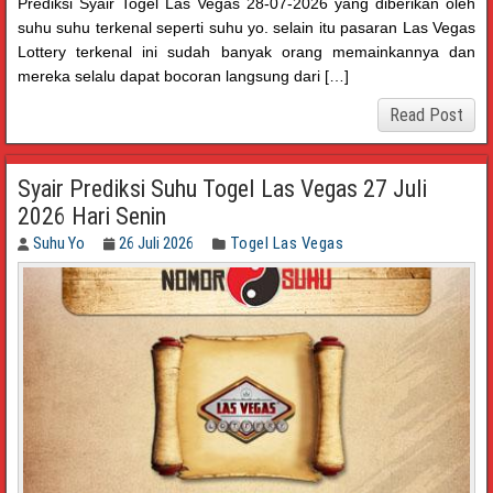
Prediksi Syair Togel Las Vegas 28-07-2026 yang diberikan oleh
suhu suhu terkenal seperti suhu yo. selain itu pasaran Las Vegas
Lottery terkenal ini sudah banyak orang memainkannya dan
mereka selalu dapat bocoran langsung dari […]
Read Post
Syair Prediksi Suhu Togel Las Vegas 27 Juli
2026 Hari Senin
Suhu Yo
26 Juli 2026
Togel Las Vegas