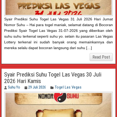
Syair Prediksi Suhu Togel Las Vegas 31 Juli 2026 Hari Jumat
Nomor Suhu – Hai para togel maniak, selamat datang di Bocoran
Prediksi Syair Togel Las Vegas 31-07-2026 yang diberikan oleh
suhu suhu terkenal seperti suhu yo. selain itu pasaran Las Vegas
Lottery terkenal ini sudah banyak orang memainkannya dan
mereka selalu dapat bocoran langsung dari suhu […]
Read Post
Syair Prediksi Suhu Togel Las Vegas 30 Juli
2026 Hari Kamis
Suhu Yo
29 Juli 2026
Togel Las Vegas