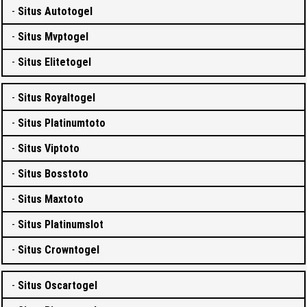
-
Situs Autotogel
-
Situs Mvptogel
-
Situs Elitetogel
-
Situs Royaltogel
-
Situs Platinumtoto
-
Situs Viptoto
-
Situs Bosstoto
-
Situs Maxtoto
-
Situs Platinumslot
-
Situs Crowntogel
-
Situs Oscartogel