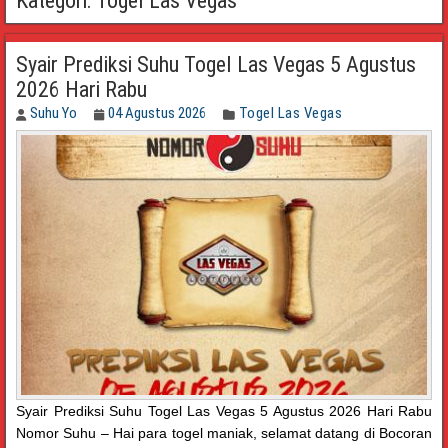
Kategori: Togel Las Vegas
Syair Prediksi Suhu Togel Las Vegas 5 Agustus
2026 Hari Rabu
Suhu Yo
04 Agustus 2026
Togel Las Vegas
Syair Prediksi Suhu Togel Las Vegas 5 Agustus 2026 Hari Rabu
Nomor Suhu – Hai para togel maniak, selamat datang di Bocoran