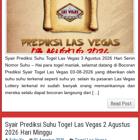
Syair Prediksi Suhu Togel Las Vegas 3 Agustus 2026 Hari Senin
Nomor Suhu – Hai para togel maniak, selamat datang di Bocoran
Prediksi Syair Togel Las Vegas 03-08-2026 yang diberikan oleh
suhu suhu terkenal seperti suhu yo. selain itu pasaran Las Vegas
Lottery terkenal ini sudah banyak orang memainkannya dan
mereka selalu dapat bocoran langsung dari […]
Read Post
Syair Prediksi Suhu Togel Las Vegas 2 Agustus
2026 Hari Minggu
Suhu Yo
01 Agustus 2026
Togel Las Vegas