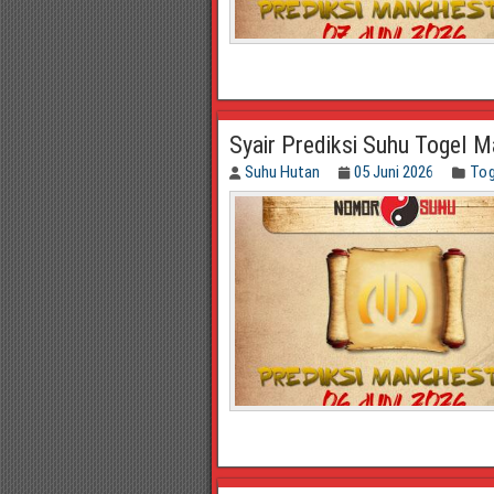
Syair Prediksi Suhu Togel M
Suhu Hutan
05 Juni 2026
Tog