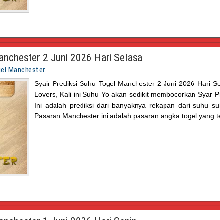
anchester 2 Juni 2026 Hari Selasa
el Manchester
Syair Prediksi Suhu Togel Manchester 2 Juni 2026 Hari
Lovers, Kali ini Suhu Yo akan sedikit membocorkan Syar P
Ini adalah prediksi dari banyaknya rekapan dari suhu su
Pasaran Manchester ini adalah pasaran angka togel yang t