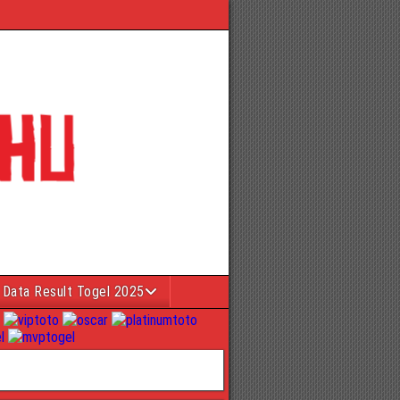
Data Result Togel 2025