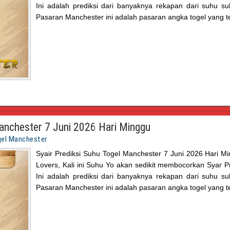
Ini adalah prediksi dari banyaknya rekapan dari suhu su
Pasaran Manchester ini adalah pasaran angka togel yang t
anchester 7 Juni 2026 Hari Minggu
el Manchester
Syair Prediksi Suhu Togel Manchester 7 Juni 2026 Hari
Lovers, Kali ini Suhu Yo akan sedikit membocorkan Syar P
Ini adalah prediksi dari banyaknya rekapan dari suhu su
Pasaran Manchester ini adalah pasaran angka togel yang t