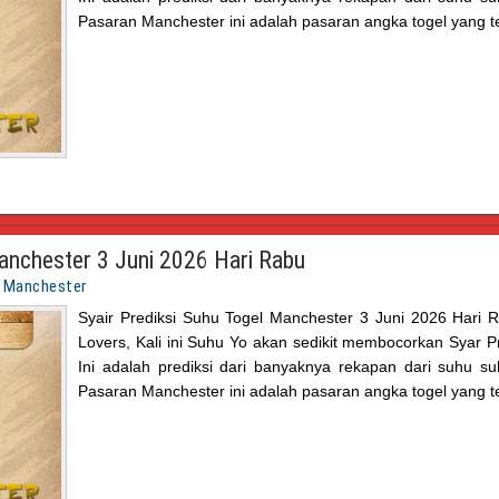
Pasaran Manchester ini adalah pasaran angka togel yang t
anchester 3 Juni 2026 Hari Rabu
 Manchester
Syair Prediksi Suhu Togel Manchester 3 Juni 2026 Har
Lovers, Kali ini Suhu Yo akan sedikit membocorkan Syar P
Ini adalah prediksi dari banyaknya rekapan dari suhu su
Pasaran Manchester ini adalah pasaran angka togel yang t