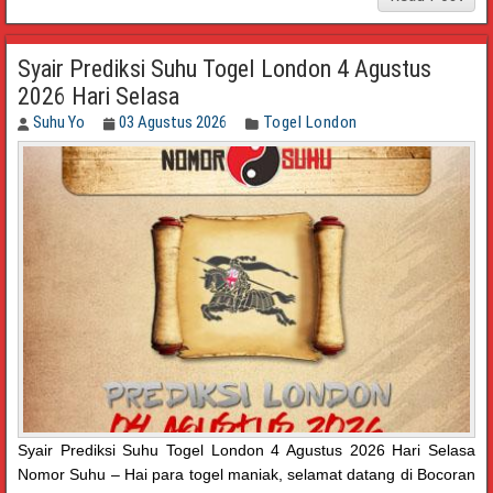
Syair Prediksi Suhu Togel London 4 Agustus
2026 Hari Selasa
Suhu Yo
03 Agustus 2026
Togel London
Syair Prediksi Suhu Togel London 4 Agustus 2026 Hari Selasa
Nomor Suhu – Hai para togel maniak, selamat datang di Bocoran