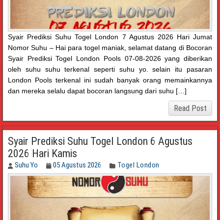
Syair Prediksi Suhu Togel London 7 Agustus 2026 Hari Jumat
Nomor Suhu – Hai para togel maniak, selamat datang di Bocoran
Syair Prediksi Togel London Pools 07-08-2026 yang diberikan
oleh suhu suhu terkenal seperti suhu yo. selain itu pasaran
London Pools terkenal ini sudah banyak orang memainkannya
dan mereka selalu dapat bocoran langsung dari suhu […]
Read Post
Syair Prediksi Suhu Togel London 6 Agustus
2026 Hari Kamis
Suhu Yo
05 Agustus 2026
Togel London