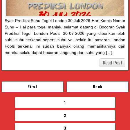
Syair Prediksi Suhu Togel London 30 Juli 2026 Hari Kamis Nomor
Suhu – Hai para togel maniak, selamat datang di Bocoran Syair
Prediksi Togel London Pools 30-07-2026 yang diberikan oleh
suhu suhu terkenal seperti suhu yo. selain itu pasaran London
Pools terkenal ini sudah banyak orang memainkannya dan
mereka selalu dapat bocoran langsung dari suhu yang […]
Read Post
First
Back
1
2
3