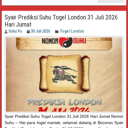
Syair Prediksi Suhu Togel London 31 Juli 2026
Hari Jumat
Suhu Yo
30 Juli 2026
Togel London
Syair Prediksi Suhu Togel London 31 Juli 2026 Hari Jumat Nomor
Suhu – Hai para togel maniak, selamat datang di Bocoran Syair