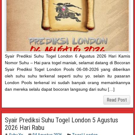
Syair Prediksi Suhu Togel London 6 Agustus 2026 Hari Kamis
Nomor Suhu – Hai para togel maniak, selamat datang di Bocoran
Syair Prediksi Togel London Pools 06-08-2026 yang diberikan
oleh suhu suhu terkenal seperti suhu yo. selain itu pasaran
London Pools terkenal ini sudah banyak orang memainkannya
dan mereka selalu dapat bocoran langsung dari suhu […]
Read Post
Syair Prediksi Suhu Togel London 5 Agustus
2026 Hari Rabu
Suhu Yo
04 Agustus 2026
Togel London