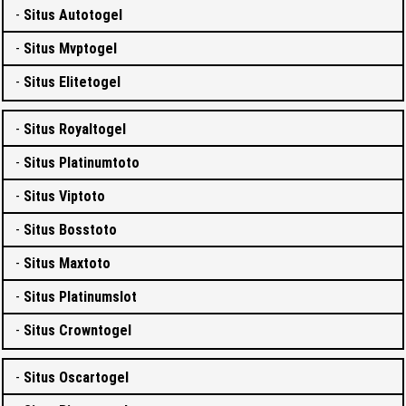
-
Situs Autotogel
-
Situs Mvptogel
-
Situs Elitetogel
-
Situs Royaltogel
-
Situs Platinumtoto
-
Situs Viptoto
-
Situs Bosstoto
-
Situs Maxtoto
-
Situs Platinumslot
-
Situs Crowntogel
-
Situs Oscartogel