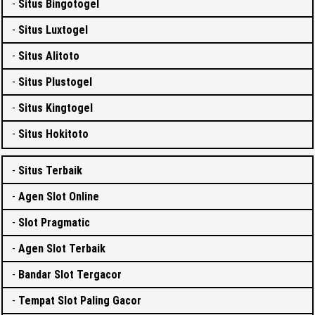
-
Situs Bingotogel
-
Situs Luxtogel
-
Situs Alitoto
-
Situs Plustogel
-
Situs Kingtogel
-
Situs Hokitoto
-
Situs Terbaik
-
Agen Slot Online
-
Slot Pragmatic
-
Agen Slot Terbaik
-
Bandar Slot Tergacor
-
Tempat Slot Paling Gacor