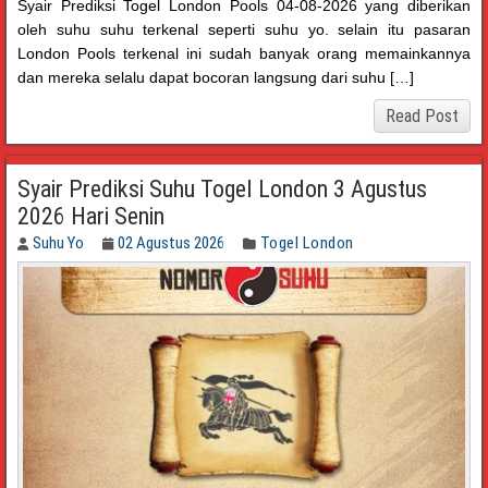
Syair Prediksi Togel London Pools 04-08-2026 yang diberikan
oleh suhu suhu terkenal seperti suhu yo. selain itu pasaran
London Pools terkenal ini sudah banyak orang memainkannya
dan mereka selalu dapat bocoran langsung dari suhu […]
Read Post
Syair Prediksi Suhu Togel London 3 Agustus
2026 Hari Senin
Suhu Yo
02 Agustus 2026
Togel London