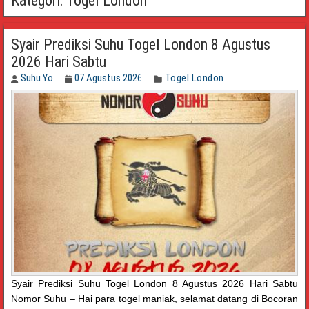
Kategori: Togel London
Syair Prediksi Suhu Togel London 8 Agustus
2026 Hari Sabtu
Suhu Yo
07 Agustus 2026
Togel London
Syair Prediksi Suhu Togel London 8 Agustus 2026 Hari Sabtu
Nomor Suhu – Hai para togel maniak, selamat datang di Bocoran