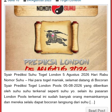
Syair Prediksi Suhu Togel London 5 Agustus 2026 Hari Rabu
Nomor Suhu – Hai para togel maniak, selamat datang di Bocoran
Syair Prediksi Togel London Pools 05-08-2026 yang diberikan
oleh suhu suhu terkenal seperti suhu yo. selain itu pasaran
London Pools terkenal ini sudah banyak orang memainkannya
dan mereka selalu dapat bocoran langsung dari suhu […]
Read Post