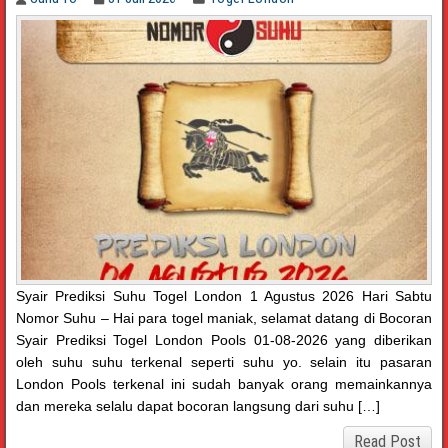
Syair Prediksi Suhu Togel London 1 Agustus 2026 Hari Sabtu
Nomor Suhu – Hai para togel maniak, selamat datang di Bocoran
Syair Prediksi Togel London Pools 01-08-2026 yang diberikan
oleh suhu suhu terkenal seperti suhu yo. selain itu pasaran
London Pools terkenal ini sudah banyak orang memainkannya
dan mereka selalu dapat bocoran langsung dari suhu […]
Read Post