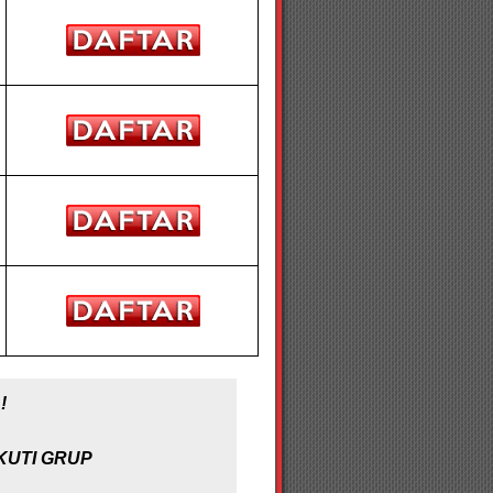
!
KUTI GRUP