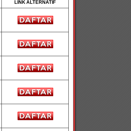
LINK ALTERNATIF