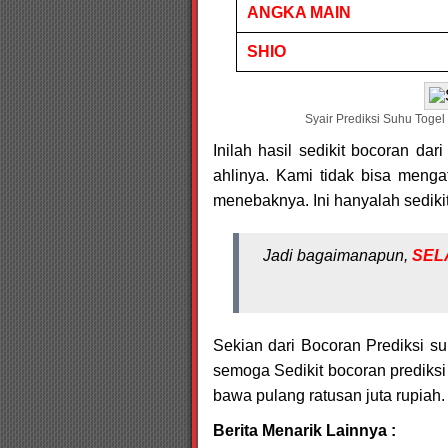
ANGKA MAIN
SHIO
Syair Prediksi Suhu Toge
Inilah hasil sedikit bocoran da
ahlinya. Kami tidak bisa menga
menebaknya. Ini hanyalah sediki
Jadi bagaimanapun,
SEL
Sekian dari Bocoran Prediksi s
semoga Sedikit bocoran prediks
bawa pulang ratusan juta rupiah.
Berita Menarik Lainnya :