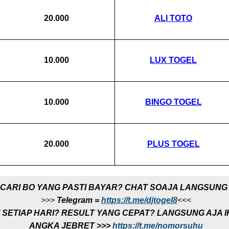
20.000
ALI TOTO
10.000
LUX TOGEL
10.000
BINGO TOGEL
20.000
PLUS TOGEL
CARI BO YANG PASTI BAYAR? CHAT SOAJA LANGSUNG 
>>>
Telegram =
https://t.me/djtogel8
<<<
 SETIAP HARI? RESULT YANG CEPAT? LANGSUNG AJA I
ANGKA JEBRET >>>
https://t.me/nomorsuhu