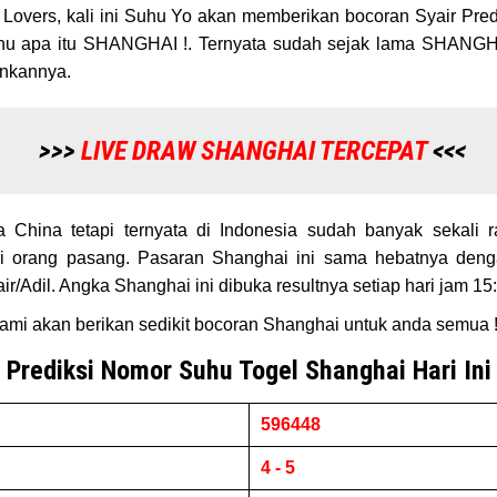
overs, kali ini Suhu Yo akan memberikan bocoran Syair Pred
ahu apa itu SHANGHAI !. Ternyata sudah sejak lama SHANG
inkannya.
>>>
LIVE DRAW SHANGHAI TERCEPAT
<<<
a China tetapi ternyata di Indonesia sudah banyak sekali
ri orang pasang. Pasaran Shanghai ini sama hebatnya den
r/Adil. Angka Shanghai ini dibuka resultnya setiap hari jam 15
ami akan berikan sedikit bocoran Shanghai untuk anda semua 
Prediksi Nomor Suhu Togel Shanghai Hari Ini
596448
4 - 5