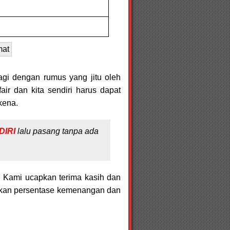
lagi dengan rumus yang jitu oleh
ir dan kita sendiri harus dapat
kena.
IRI
lalu pasang tanpa ada
. Kami ucapkan terima kasih dan
atkan persentase kemenangan dan