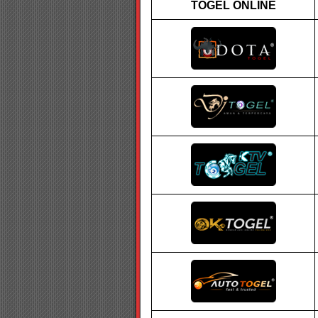
TOGEL ONLINE