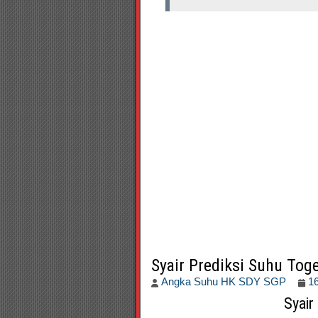
Syair Prediksi Suhu Tog
Angka Suhu HK SDY SGP
1
Syair