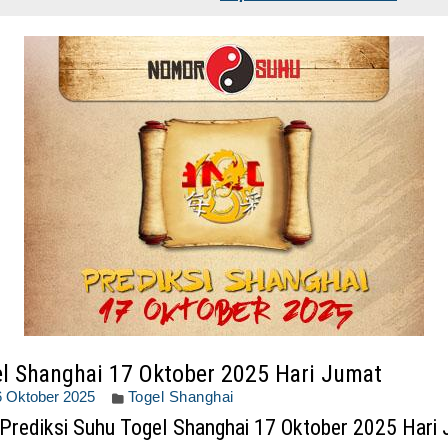
el Shanghai 17 Oktober 2025 Hari Jumat
6 Oktober 2025
Togel Shanghai
 Prediksi Suhu Togel Shanghai 17 Oktober 2025 Hari