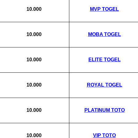
10.000
MVP TOGEL
10.000
MOBA TOGEL
10.000
ELITE TOGEL
10.000
ROYAL TOGEL
10.000
PLATINUM TOTO
10.000
VIP TOTO