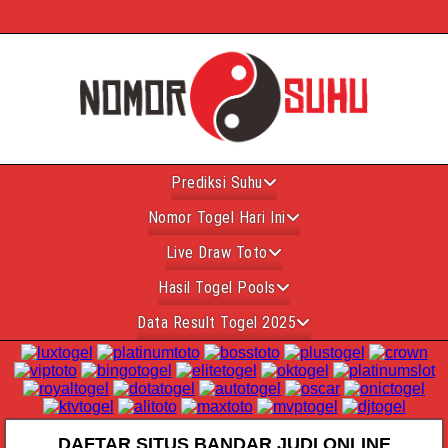
Prediksi Suhu
Nomor Togel Hari Ini
Live Draw Toto
Hasil Togel Pools
Data Result Togel 2025
DAFTAR SITUS BANDAR JUDI ONLINE