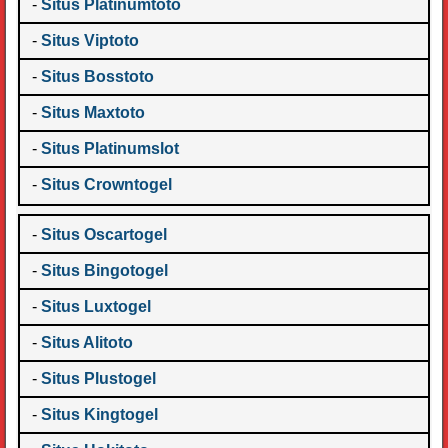
-
Situs Platinumtoto
-
Situs Viptoto
-
Situs Bosstoto
-
Situs Maxtoto
-
Situs Platinumslot
-
Situs Crowntogel
-
Situs Oscartogel
-
Situs Bingotogel
-
Situs Luxtogel
-
Situs Alitoto
-
Situs Plustogel
-
Situs Kingtogel