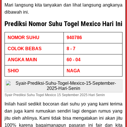
Mari langsung kita tanyakan dan lihat langsung angkanya
dibawah ini.
Prediksi Nomor Suhu Togel Mexico Hari Ini
NOMOR SUHU
940786
COLOK BEBAS
8 - 7
ANGKA MAIN
60 - 04
SHIO
NAGA
Syair Prediksi Suhu Togel Mexico 15 September 2025 Hari Senin
Inilah hasil sedikit bocoran dari suhu yo yang kami terima
dan juga kami rumuskan sendiri lagi dengan rumus yang
jitu oleh ahlinya. Kami tidak bisa mengatakan ini akan jitu
100% karena bagaimanapun pasaran ini fair dan kita