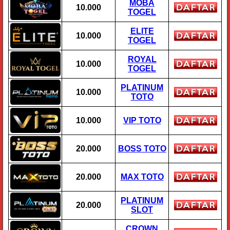
MOBA
10.000
TOGEL
ELITE
10.000
TOGEL
ROYAL
10.000
TOGEL
PLATINUM
10.000
TOTO
10.000
VIP TOTO
20.000
BOSS TOTO
20.000
MAX TOTO
PLATINUM
20.000
SLOT
CROWN