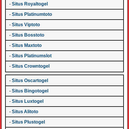
-
Situs Royaltogel
-
Situs Platinumtoto
-
Situs Viptoto
-
Situs Bosstoto
-
Situs Maxtoto
-
Situs Platinumslot
-
Situs Crowntogel
-
Situs Oscartogel
-
Situs Bingotogel
-
Situs Luxtogel
-
Situs Alitoto
-
Situs Plustogel