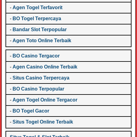
-
Agen Togel Terfavorit
-
BO Togel Terpercaya
-
Bandar Slot Terpopular
-
Agen Toto Online Terbaik
-
BO Casino Tergacor
-
Agen Casino Online Terbaik
-
Situs Casino Terpercaya
-
BO Casino Terpopular
-
Agen Togel Online Tergacor
-
BO Togel Gacor
-
Situs Togel Online Terbaik