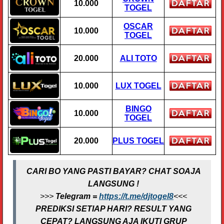
10.000
TOGEL
OSCAR
10.000
TOGEL
20.000
ALI TOTO
10.000
LUX TOGEL
BINGO
10.000
TOGEL
20.000
PLUS TOGEL
CARI BO YANG PASTI BAYAR? CHAT SOAJA
LANGSUNG !
>>>
Telegram =
https://t.me/djtogel8
<<<
PREDIKSI SETIAP HARI? RESULT YANG
CEPAT? LANGSUNG AJA IKUTI GRUP