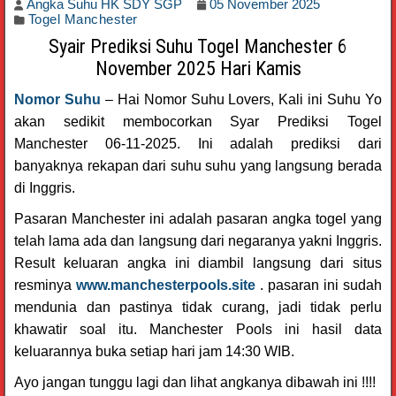
Angka Suhu HK SDY SGP
05 November 2025
Togel Manchester
Syair Prediksi Suhu Togel Manchester 6
November 2025 Hari Kamis
Nomor Suhu
– Hai Nomor Suhu Lovers, Kali ini Suhu Yo
akan sedikit membocorkan Syar Prediksi Togel
Manchester 06-11-2025. Ini adalah prediksi dari
banyaknya rekapan dari suhu suhu yang langsung berada
di Inggris.
Pasaran Manchester ini adalah pasaran angka togel yang
telah lama ada dan langsung dari negaranya yakni Inggris.
Result keluaran angka ini diambil langsung dari situs
resminya
www.manchesterpools.site
. pasaran ini sudah
mendunia dan pastinya tidak curang, jadi tidak perlu
khawatir soal itu. Manchester Pools ini hasil data
keluarannya buka setiap hari jam 14:30 WIB.
Ayo jangan tunggu lagi dan lihat angkanya dibawah ini !!!!