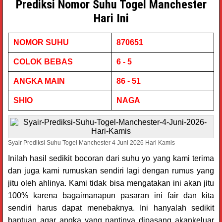
Prediksi Nomor Suhu Togel Manchester
Hari Ini
NOMOR SUHU
870651
COLOK BEBAS
6 - 5
ANGKA MAIN
86 - 51
SHIO
NAGA
Syair Prediksi Suhu Togel Manchester 4 Juni 2026 Hari Kamis
Inilah hasil sedikit bocoran dari suhu yo yang kami terima
dan juga kami rumuskan sendiri lagi dengan rumus yang
jitu oleh ahlinya. Kami tidak bisa mengatakan ini akan jitu
100% karena bagaimanapun pasaran ini fair dan kita
sendiri harus dapat menebaknya. Ini hanyalah sedikit
bantuan agar angka yang nantinya dipasang akankeluar