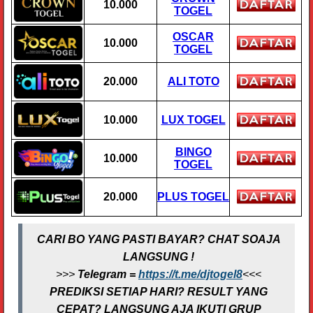
10.000
TOGEL
OSCAR
10.000
TOGEL
20.000
ALI TOTO
10.000
LUX TOGEL
BINGO
10.000
TOGEL
20.000
PLUS TOGEL
CARI BO YANG PASTI BAYAR? CHAT SOAJA
LANGSUNG !
>>>
Telegram =
https://t.me/djtogel8
<<<
PREDIKSI SETIAP HARI? RESULT YANG
CEPAT? LANGSUNG AJA IKUTI GRUP