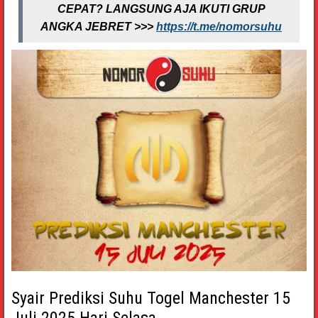
CEPAT? LANGSUNG AJA IKUTI GRUP
ANGKA JEBRET >>>
https://t.me/nomorsuhu
Syair Prediksi Suhu Togel Manchester 15
Juli 2025 Hari Selasa