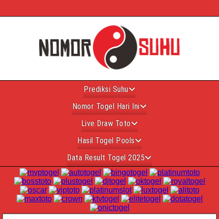
Prediksi Suhu
Nomor Togel Hari Ini
Live Draw Toto
Hasil Togel Pools
Data Result Togel 2025