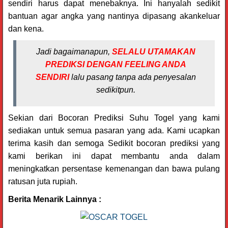
sendiri harus dapat menebaknya. Ini hanyalah sedikit
bantuan agar angka yang nantinya dipasang akankeluar
dan kena.
Jadi bagaimanapun,
SELALU UTAMAKAN
PREDIKSI DENGAN FEELING ANDA
SENDIRI
lalu pasang tanpa ada penyesalan
sedikitpun.
Sekian dari Bocoran Prediksi Suhu Togel yang kami
sediakan untuk semua pasaran yang ada. Kami ucapkan
terima kasih dan semoga Sedikit bocoran prediksi yang
kami berikan ini dapat membantu anda dalam
meningkatkan persentase kemenangan dan bawa pulang
ratusan juta rupiah.
Berita Menarik Lainnya :