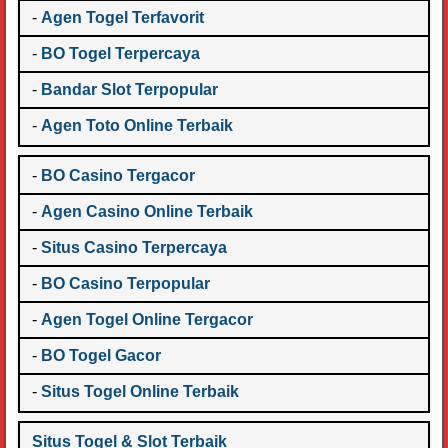
-
Agen Togel Terfavorit
-
BO Togel Terpercaya
-
Bandar Slot Terpopular
-
Agen Toto Online Terbaik
-
BO Casino Tergacor
-
Agen Casino Online Terbaik
-
Situs Casino Terpercaya
-
BO Casino Terpopular
-
Agen Togel Online Tergacor
-
BO Togel Gacor
-
Situs Togel Online Terbaik
Situs Togel & Slot Terbaik