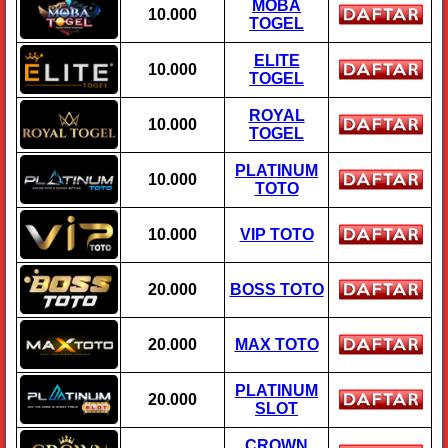
MOBA
10.000
TOGEL
ELITE
10.000
TOGEL
ROYAL
10.000
TOGEL
PLATINUM
10.000
TOTO
10.000
VIP TOTO
20.000
BOSS TOTO
20.000
MAX TOTO
PLATINUM
20.000
SLOT
CROWN