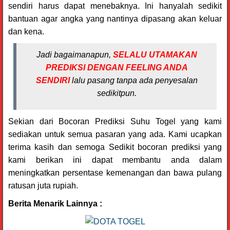
sendiri harus dapat menebaknya. Ini hanyalah sedikit
bantuan agar angka yang nantinya dipasang akan keluar
dan kena.
Jadi bagaimanapun,
SELALU UTAMAKAN
PREDIKSI DENGAN FEELING ANDA
SENDIRI
lalu pasang tanpa ada penyesalan
sedikitpun.
Sekian dari Bocoran Prediksi Suhu Togel yang kami
sediakan untuk semua pasaran yang ada. Kami ucapkan
terima kasih dan semoga Sedikit bocoran prediksi yang
kami berikan ini dapat membantu anda dalam
meningkatkan persentase kemenangan dan bawa pulang
ratusan juta rupiah.
Berita Menarik Lainnya :