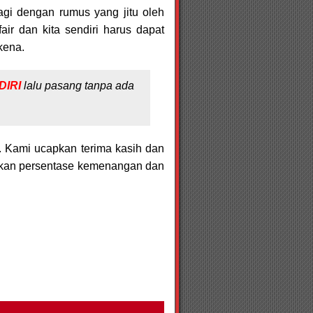
lagi dengan rumus yang jitu oleh
ir dan kita sendiri harus dapat
kena.
IRI
lalu pasang tanpa ada
. Kami ucapkan terima kasih dan
atkan persentase kemenangan dan