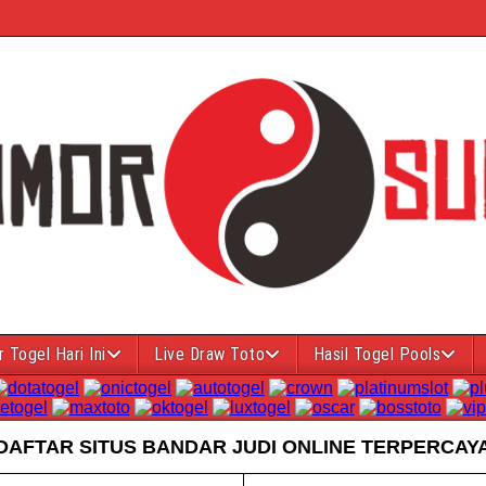
 Togel Hari Ini
Live Draw Toto
Hasil Togel Pools
DAFTAR SITUS BANDAR JUDI ONLINE TERPERCAY