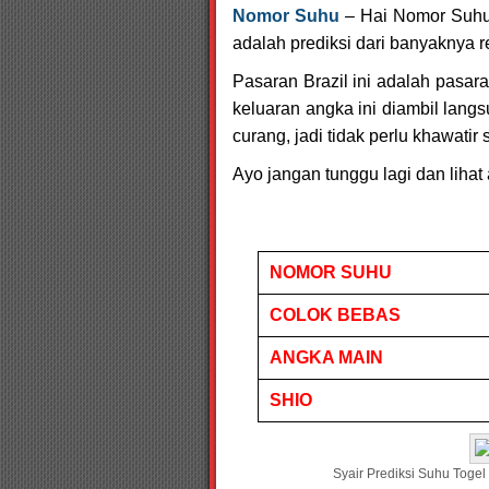
Nomor Suhu
– Hai Nomor Suhu L
adalah prediksi dari banyaknya 
Pasaran Brazil ini adalah pasar
keluaran angka ini diambil langs
curang, jadi tidak perlu khawatir 
Ayo jangan tunggu lagi dan lihat 
NOMOR SUHU
COLOK BEBAS
ANGKA MAIN
SHIO
Syair Prediksi Suhu Togel