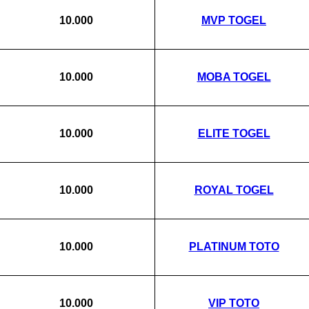
10.000
MVP TOGEL
10.000
MOBA TOGEL
10.000
ELITE TOGEL
10.000
ROYAL TOGEL
10.000
PLATINUM TOTO
10.000
VIP TOTO