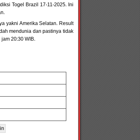
ksi Togel Brazil 17-11-2025. Ini
an.
ya yakni Amerika Selatan. Result
udah mendunia dan pastinya tidak
ri jam 20:30 WIB.