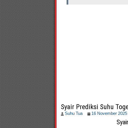
Syair Prediksi Suhu Tog
Suhu Tua
16 November 2025
Syai