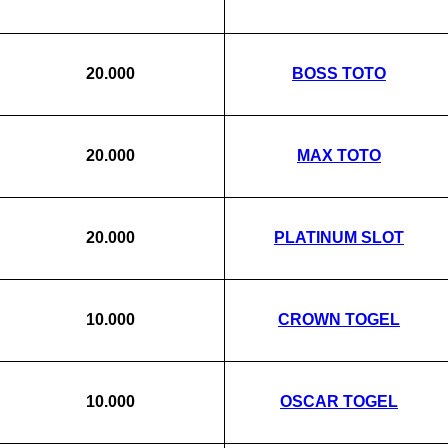
20.000
BOSS TOTO
20.000
MAX TOTO
20.000
PLATINUM SLOT
10.000
CROWN TOGEL
10.000
OSCAR TOGEL