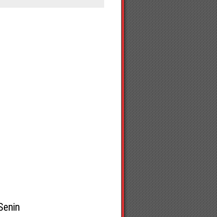
Senin