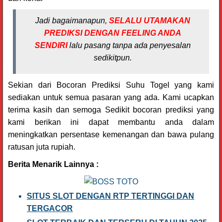
Jadi bagaimanapun,
SELALU UTAMAKAN
PREDIKSI DENGAN FEELING ANDA
SENDIRI
lalu pasang tanpa ada penyesalan
sedikitpun.
Sekian dari Bocoran Prediksi Suhu Togel yang kami
sediakan untuk semua pasaran yang ada. Kami ucapkan
terima kasih dan semoga Sedikit bocoran prediksi yang
kami berikan ini dapat membantu anda dalam
meningkatkan persentase kemenangan dan bawa pulang
ratusan juta rupiah.
Berita Menarik Lainnya :
SITUS SLOT DENGAN RTP TERTINGGI DAN
TERGACOR