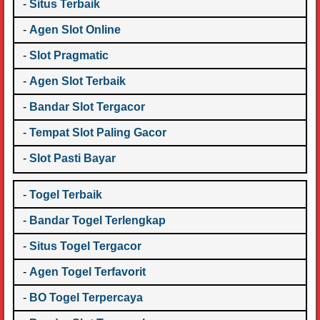
-
Situs Terbaik
-
Agen Slot Online
-
Slot Pragmatic
-
Agen Slot Terbaik
-
Bandar Slot Tergacor
-
Tempat Slot Paling Gacor
-
Slot Pasti Bayar
-
Togel Terbaik
-
Bandar Togel Terlengkap
-
Situs Togel Tergacor
-
Agen Togel Terfavorit
-
BO Togel Terpercaya