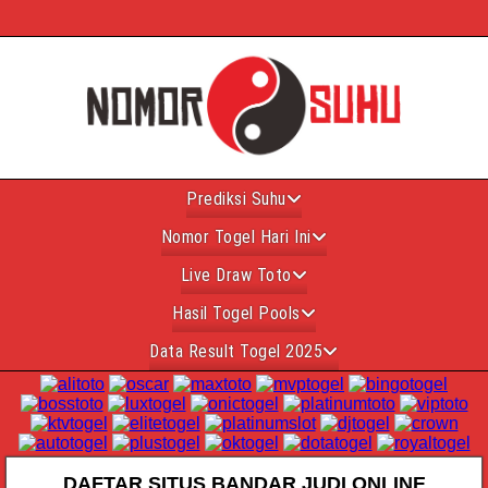
Prediksi Suhu
Nomor Togel Hari Ini
Live Draw Toto
Hasil Togel Pools
Data Result Togel 2025
DAFTAR SITUS BANDAR JUDI ONLINE