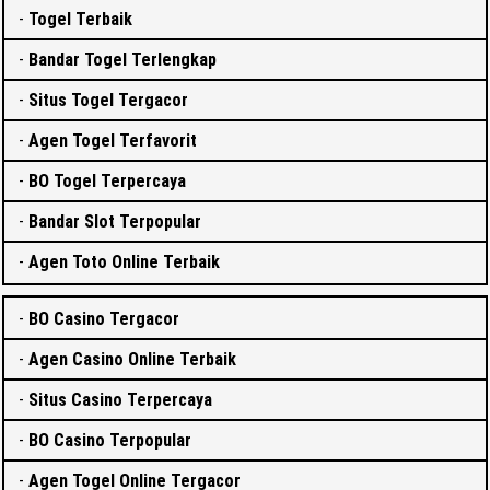
-
Togel Terbaik
-
Bandar Togel Terlengkap
-
Situs Togel Tergacor
-
Agen Togel Terfavorit
-
BO Togel Terpercaya
-
Bandar Slot Terpopular
-
Agen Toto Online Terbaik
-
BO Casino Tergacor
-
Agen Casino Online Terbaik
-
Situs Casino Terpercaya
-
BO Casino Terpopular
-
Agen Togel Online Tergacor