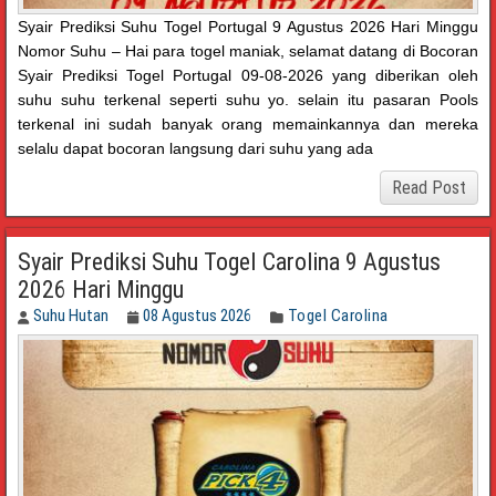
Syair Prediksi Suhu Togel Portugal 9 Agustus 2026 Hari Minggu
Nomor Suhu – Hai para togel maniak, selamat datang di Bocoran
Syair Prediksi Togel Portugal 09-08-2026 yang diberikan oleh
suhu suhu terkenal seperti suhu yo. selain itu pasaran Pools
terkenal ini sudah banyak orang memainkannya dan mereka
selalu dapat bocoran langsung dari suhu yang ada
Read Post
Syair Prediksi Suhu Togel Carolina 9 Agustus
2026 Hari Minggu
Suhu Hutan
08 Agustus 2026
Togel Carolina