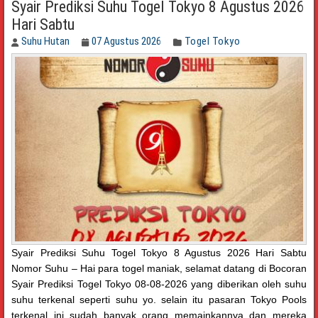
Syair Prediksi Suhu Togel Tokyo 8 Agustus 2026
Hari Sabtu
Suhu Hutan
07 Agustus 2026
Togel Tokyo
Syair Prediksi Suhu Togel Tokyo 8 Agustus 2026 Hari Sabtu
Nomor Suhu – Hai para togel maniak, selamat datang di Bocoran
Syair Prediksi Togel Tokyo 08-08-2026 yang diberikan oleh suhu
suhu terkenal seperti suhu yo. selain itu pasaran Tokyo Pools
terkenal ini sudah banyak orang memainkannya dan mereka