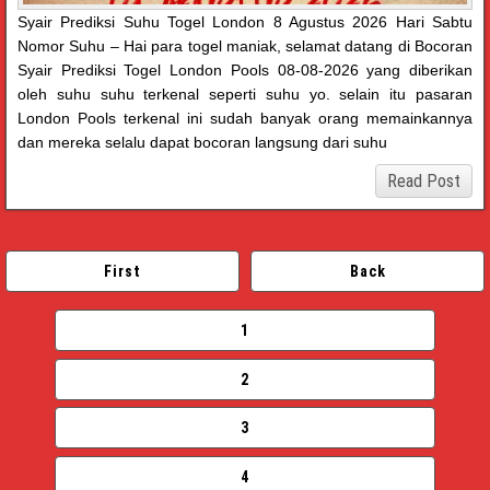
Syair Prediksi Suhu Togel London 8 Agustus 2026 Hari Sabtu
Nomor Suhu – Hai para togel maniak, selamat datang di Bocoran
Syair Prediksi Togel London Pools 08-08-2026 yang diberikan
oleh suhu suhu terkenal seperti suhu yo. selain itu pasaran
London Pools terkenal ini sudah banyak orang memainkannya
dan mereka selalu dapat bocoran langsung dari suhu
Read Post
First
Back
1
2
3
4