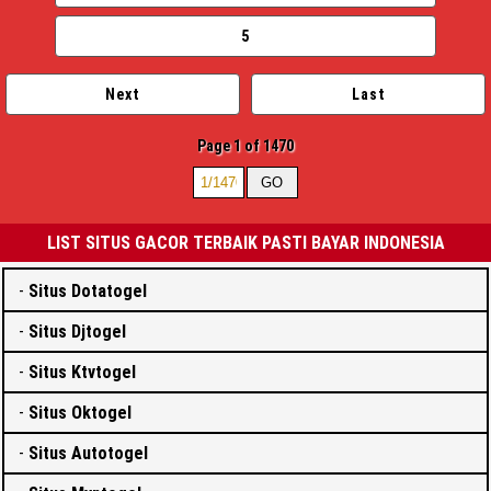
5
Next
Last
Page 1 of 1470
LIST SITUS GACOR TERBAIK PASTI BAYAR INDONESIA
-
Situs Dotatogel
-
Situs Djtogel
-
Situs Ktvtogel
-
Situs Oktogel
-
Situs Autotogel