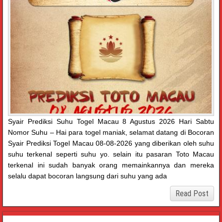
Syair Prediksi Suhu Togel Macau 8 Agustus 2026 Hari Sabtu
Nomor Suhu – Hai para togel maniak, selamat datang di Bocoran
Syair Prediksi Togel Macau 08-08-2026 yang diberikan oleh suhu
suhu terkenal seperti suhu yo. selain itu pasaran Toto Macau
terkenal ini sudah banyak orang memainkannya dan mereka
selalu dapat bocoran langsung dari suhu yang ada
Read Post