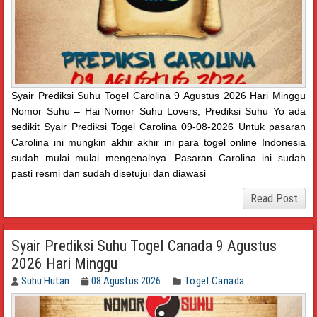
Syair Prediksi Suhu Togel Carolina 9 Agustus 2026 Hari Minggu
Nomor Suhu – Hai Nomor Suhu Lovers, Prediksi Suhu Yo ada
sedikit Syair Prediksi Togel Carolina 09-08-2026 Untuk pasaran
Carolina ini mungkin akhir akhir ini para togel online Indonesia
sudah mulai mulai mengenalnya. Pasaran Carolina ini sudah
pasti resmi dan sudah disetujui dan diawasi
Read Post
Syair Prediksi Suhu Togel Canada 9 Agustus
2026 Hari Minggu
Suhu Hutan
08 Agustus 2026
Togel Canada