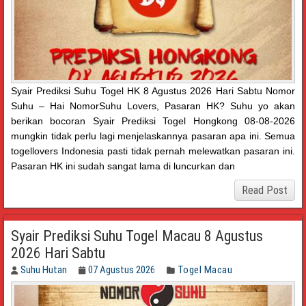
Syair Prediksi Suhu Togel HK 8 Agustus 2026 Hari Sabtu Nomor
Suhu – Hai NomorSuhu Lovers, Pasaran HK? Suhu yo akan
berikan bocoran Syair Prediksi Togel Hongkong 08-08-2026
mungkin tidak perlu lagi menjelaskannya pasaran apa ini. Semua
togellovers Indonesia pasti tidak pernah melewatkan pasaran ini.
Pasaran HK ini sudah sangat lama di luncurkan dan
Read Post
Syair Prediksi Suhu Togel Macau 8 Agustus
2026 Hari Sabtu
Suhu Hutan
07 Agustus 2026
Togel Macau