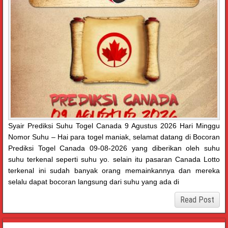
Syair Prediksi Suhu Togel Canada 9 Agustus 2026 Hari Minggu
Nomor Suhu – Hai para togel maniak, selamat datang di Bocoran
Prediksi Togel Canada 09-08-2026 yang diberikan oleh suhu
suhu terkenal seperti suhu yo. selain itu pasaran Canada Lotto
terkenal ini sudah banyak orang memainkannya dan mereka
selalu dapat bocoran langsung dari suhu yang ada di
Read Post