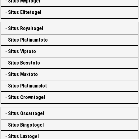
-
Situs Mvptogel
-
Situs Elitetogel
-
Situs Royaltogel
-
Situs Platinumtoto
-
Situs Viptoto
-
Situs Bosstoto
-
Situs Maxtoto
-
Situs Platinumslot
-
Situs Crowntogel
-
Situs Oscartogel
-
Situs Bingotogel
-
Situs Luxtogel