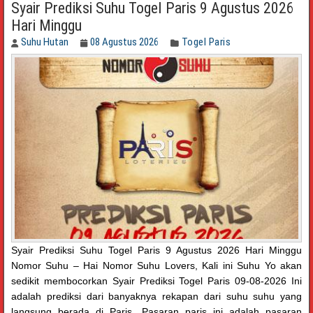
Syair Prediksi Suhu Togel Paris 9 Agustus 2026
Hari Minggu
Suhu Hutan
08 Agustus 2026
Togel Paris
Syair Prediksi Suhu Togel Paris 9 Agustus 2026 Hari Minggu
Nomor Suhu – Hai Nomor Suhu Lovers, Kali ini Suhu Yo akan
sedikit membocorkan Syair Prediksi Togel Paris 09-08-2026 Ini
adalah prediksi dari banyaknya rekapan dari suhu suhu yang
langsung berada di Paris. Pasaran paris ini adalah pasaran