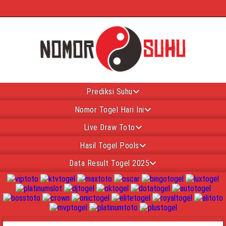
Prediksi Suhu
Nomor Togel Hari Ini
Live Draw Toto
Hasil Togel Pools
Data Result Togel 2025