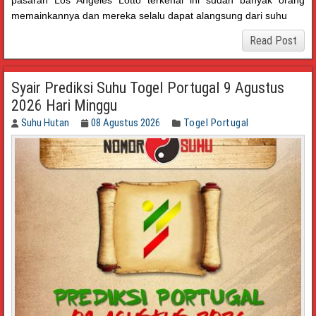
pasaran Los Angeles Lotto terkenal ini sudah banyak orang
memainkannya dan mereka selalu dapat alangsung dari suhu
Read Post
Syair Prediksi Suhu Togel Portugal 9 Agustus
2026 Hari Minggu
Suhu Hutan
08 Agustus 2026
Togel Portugal