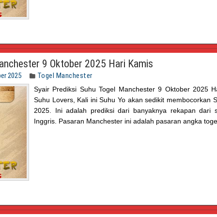
Manchester 9 Oktober 2025 Hari Kamis
er 2025
Togel Manchester
Syair Prediksi Suhu Togel Manchester 9 Oktober 2025
Suhu Lovers, Kali ini Suhu Yo akan sedikit membocorkan S
2025. Ini adalah prediksi dari banyaknya rekapan dari
Inggris. Pasaran Manchester ini adalah pasaran angka toge