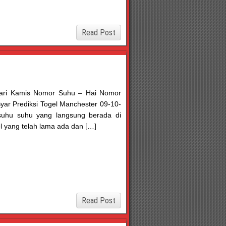
Read Post
 Hari Kamis Nomor Suhu – Hai Nomor
yar Prediksi Togel Manchester 09-10-
 suhu suhu yang langsung berada di
l yang telah lama ada dan […]
Read Post