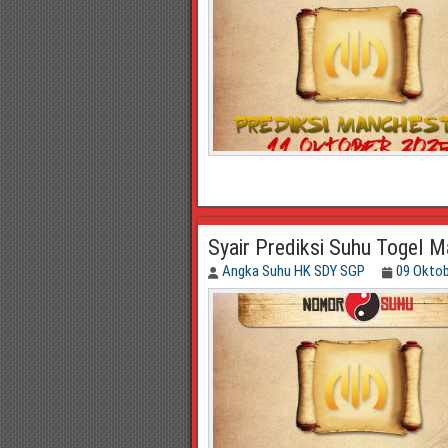
Syair Prediksi Suhu Togel 
Angka Suhu HK SDY SGP
09 Oktob