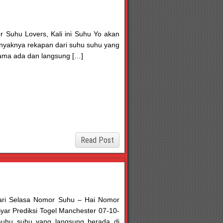
 Suhu Lovers, Kali ini Suhu Yo akan
banyaknya rekapan dari suhu suhu yang
 lama ada dan langsung […]
Read Post
Hari Selasa Nomor Suhu – Hai Nomor
yar Prediksi Togel Manchester 07-10-
 suhu suhu yang langsung berada di