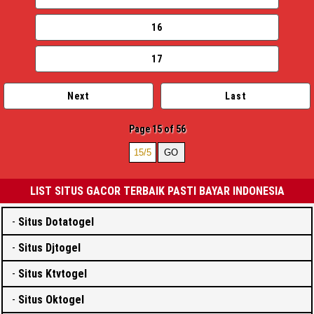
16
17
Next
Last
Page 15 of 56
LIST SITUS GACOR TERBAIK PASTI BAYAR INDONESIA
-
Situs Dotatogel
-
Situs Djtogel
-
Situs Ktvtogel
-
Situs Oktogel