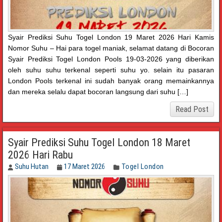
Syair Prediksi Suhu Togel London 19 Maret 2026 Hari Kamis
Nomor Suhu – Hai para togel maniak, selamat datang di Bocoran
Syair Prediksi Togel London Pools 19-03-2026 yang diberikan
oleh suhu suhu terkenal seperti suhu yo. selain itu pasaran
London Pools terkenal ini sudah banyak orang memainkannya
dan mereka selalu dapat bocoran langsung dari suhu […]
Read Post
Syair Prediksi Suhu Togel London 18 Maret
2026 Hari Rabu
Suhu Hutan
17 Maret 2026
Togel London