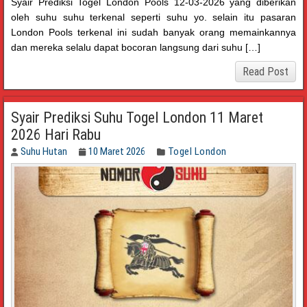
Syair Prediksi Togel London Pools 12-03-2026 yang diberikan
oleh suhu suhu terkenal seperti suhu yo. selain itu pasaran
London Pools terkenal ini sudah banyak orang memainkannya
dan mereka selalu dapat bocoran langsung dari suhu […]
Read Post
Syair Prediksi Suhu Togel London 11 Maret
2026 Hari Rabu
Suhu Hutan
10 Maret 2026
Togel London