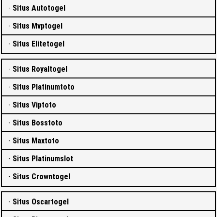
-
Situs Autotogel
-
Situs Mvptogel
-
Situs Elitetogel
-
Situs Royaltogel
-
Situs Platinumtoto
-
Situs Viptoto
-
Situs Bosstoto
-
Situs Maxtoto
-
Situs Platinumslot
-
Situs Crowntogel
-
Situs Oscartogel