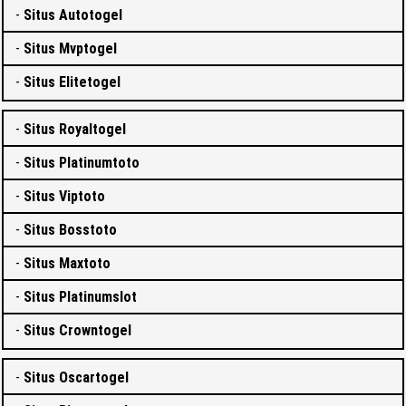
-
Situs Autotogel
-
Situs Mvptogel
-
Situs Elitetogel
-
Situs Royaltogel
-
Situs Platinumtoto
-
Situs Viptoto
-
Situs Bosstoto
-
Situs Maxtoto
-
Situs Platinumslot
-
Situs Crowntogel
-
Situs Oscartogel