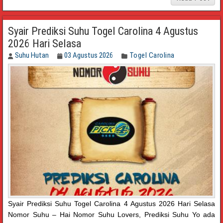
Syair Prediksi Suhu Togel Carolina 4 Agustus
2026 Hari Selasa
Suhu Hutan
03 Agustus 2026
Togel Carolina
Syair Prediksi Suhu Togel Carolina 4 Agustus 2026 Hari Selasa
Nomor Suhu – Hai Nomor Suhu Lovers, Prediksi Suhu Yo ada