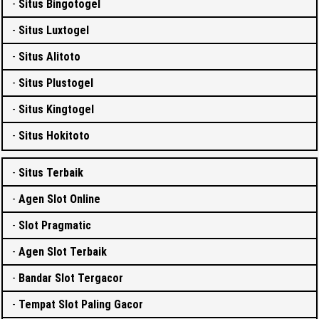
-
Situs Bingotogel
-
Situs Luxtogel
-
Situs Alitoto
-
Situs Plustogel
-
Situs Kingtogel
-
Situs Hokitoto
-
Situs Terbaik
-
Agen Slot Online
-
Slot Pragmatic
-
Agen Slot Terbaik
-
Bandar Slot Tergacor
-
Tempat Slot Paling Gacor