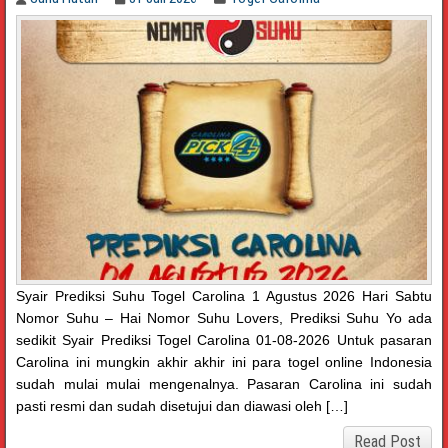
Syair Prediksi Suhu Togel Carolina 1 Agustus 2026 Hari Sabtu
Nomor Suhu – Hai Nomor Suhu Lovers, Prediksi Suhu Yo ada
sedikit Syair Prediksi Togel Carolina 01-08-2026 Untuk pasaran
Carolina ini mungkin akhir akhir ini para togel online Indonesia
sudah mulai mulai mengenalnya. Pasaran Carolina ini sudah
pasti resmi dan sudah disetujui dan diawasi oleh […]
Read Post