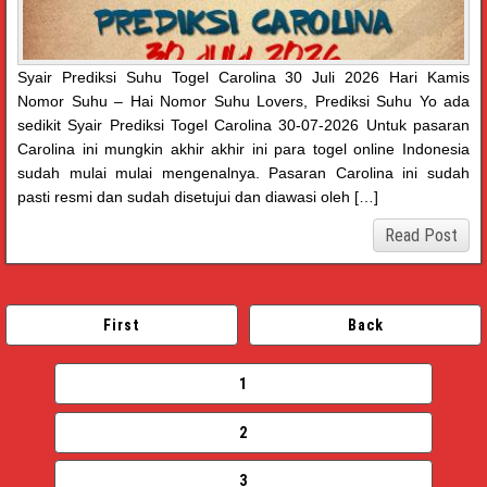
Syair Prediksi Suhu Togel Carolina 30 Juli 2026 Hari Kamis
Nomor Suhu – Hai Nomor Suhu Lovers, Prediksi Suhu Yo ada
sedikit Syair Prediksi Togel Carolina 30-07-2026 Untuk pasaran
Carolina ini mungkin akhir akhir ini para togel online Indonesia
sudah mulai mulai mengenalnya. Pasaran Carolina ini sudah
pasti resmi dan sudah disetujui dan diawasi oleh […]
Read Post
First
Back
1
2
3