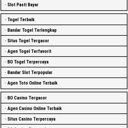
-
Slot Pasti Bayar
-
Togel Terbaik
-
Bandar Togel Terlengkap
-
Situs Togel Tergacor
-
Agen Togel Terfavorit
-
BO Togel Terpercaya
-
Bandar Slot Terpopular
-
Agen Toto Online Terbaik
-
BO Casino Tergacor
-
Agen Casino Online Terbaik
-
Situs Casino Terpercaya