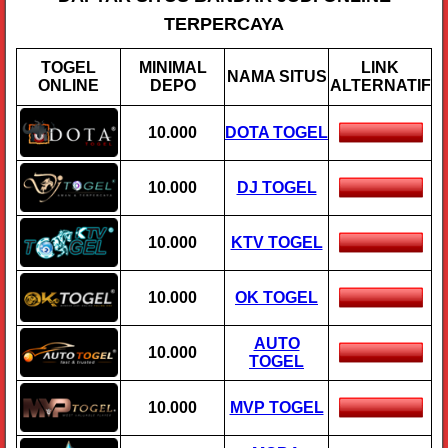
TERPERCAYA
TOGEL
MINIMAL
LINK
NAMA SITUS
ONLINE
DEPO
ALTERNATIF
10.000
DOTA TOGEL
10.000
DJ TOGEL
10.000
KTV TOGEL
10.000
OK TOGEL
AUTO
10.000
TOGEL
10.000
MVP TOGEL