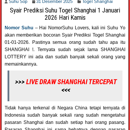
Suhu Sop
31 Desember 2025
Togel Shanghai
Syair Prediksi Suhu Togel Shanghai 1 Januari
2026 Hari Kamis
Nomor Suhu
– Hai NomorSuhu Lovers, kali ini Suhu Yo
akan memberikan bocoran Syair Prediksi Togel Shanghai
01-01-2026. Pastinya semua orang sudah tahu apa itu
SHANGHAI !. Ternyata sudah sejak lama SHANGHAI
LOTTERY ini ada dan sudah banyak sekali orang yang
memainkannya.
>>>
LIVE DRAW SHANGHAI TERCEPAT
<<<
Tidak hanya terkenal di Negara China tetapi ternyata di
Indonesia sudah banyak sekali rang sudah mengetahui
pasaran Shanghai dan sudah setiap hari orang pasang.
Pasaran Shanghai ini sama hebatnya dengan pasaran