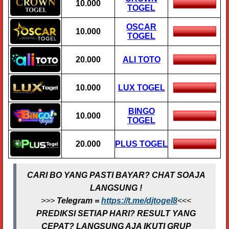
10.000
TOGEL
OSCAR
10.000
TOGEL
20.000
ALI TOTO
10.000
LUX TOGEL
BINGO
10.000
TOGEL
20.000
PLUS TOGEL
CARI BO YANG PASTI BAYAR? CHAT SOAJA
LANGSUNG !
>>>
Telegram =
https://t.me/djtogel8
<<<
PREDIKSI SETIAP HARI? RESULT YANG
CEPAT? LANGSUNG AJA IKUTI GRUP