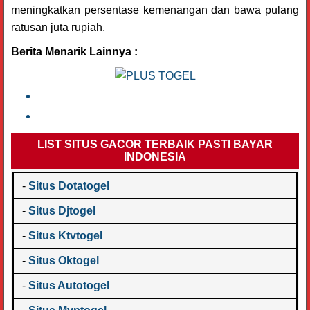
meningkatkan persentase kemenangan dan bawa pulang
ratusan juta rupiah.
Berita Menarik Lainnya :
LIST SITUS GACOR TERBAIK PASTI BAYAR
INDONESIA
-
Situs Dotatogel
-
Situs Djtogel
-
Situs Ktvtogel
-
Situs Oktogel
-
Situs Autotogel