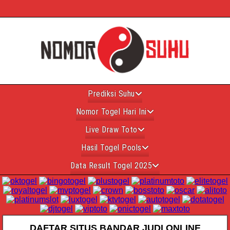
Prediksi Suhu
Nomor Togel Hari Ini
Live Draw Toto
Hasil Togel Pools
Data Result Togel 2025
DAFTAR SITUS BANDAR JUDI ONLINE