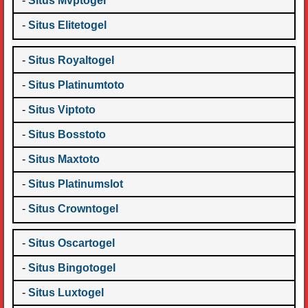
-
Situs Mvptogel
-
Situs Elitetogel
-
Situs Royaltogel
-
Situs Platinumtoto
-
Situs Viptoto
-
Situs Bosstoto
-
Situs Maxtoto
-
Situs Platinumslot
-
Situs Crowntogel
-
Situs Oscartogel
-
Situs Bingotogel
-
Situs Luxtogel