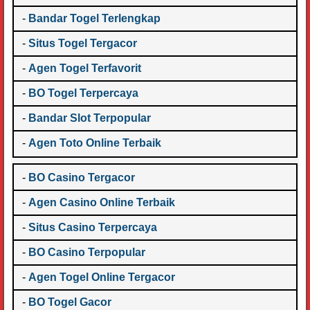
-
Bandar Togel Terlengkap
-
Situs Togel Tergacor
-
Agen Togel Terfavorit
-
BO Togel Terpercaya
-
Bandar Slot Terpopular
-
Agen Toto Online Terbaik
-
BO Casino Tergacor
-
Agen Casino Online Terbaik
-
Situs Casino Terpercaya
-
BO Casino Terpopular
-
Agen Togel Online Tergacor
-
BO Togel Gacor