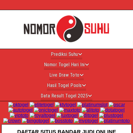
Prediksi Suhu
Nomor Togel Hari Ini
Live Draw Toto
Hasil Togel Pools
Data Result Togel 2025
DAFTAR SITUS BANDAR JUDI ONLINE