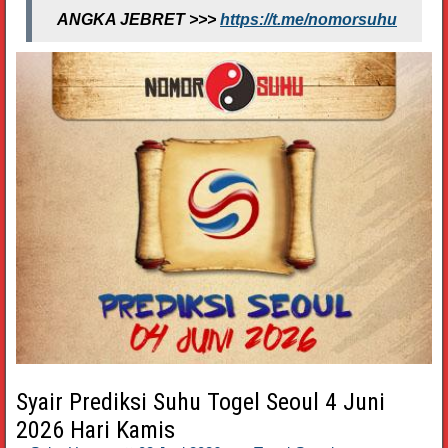
ANGKA JEBRET >>>
https://t.me/nomorsuhu
Syair Prediksi Suhu Togel Seoul 4 Juni
2026 Hari Kamis