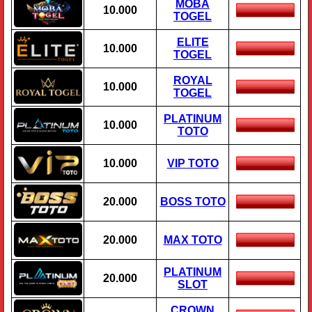
MOBA
10.000
TOGEL
ELITE
10.000
TOGEL
ROYAL
10.000
TOGEL
PLATINUM
10.000
TOTO
10.000
VIP TOTO
20.000
BOSS TOTO
20.000
MAX TOTO
PLATINUM
20.000
SLOT
CROWN