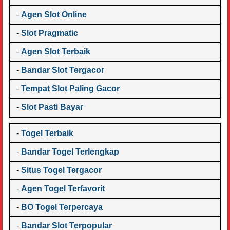
-
Agen Slot Online
-
Slot Pragmatic
-
Agen Slot Terbaik
-
Bandar Slot Tergacor
-
Tempat Slot Paling Gacor
-
Slot Pasti Bayar
-
Togel Terbaik
-
Bandar Togel Terlengkap
-
Situs Togel Tergacor
-
Agen Togel Terfavorit
-
BO Togel Terpercaya
-
Bandar Slot Terpopular