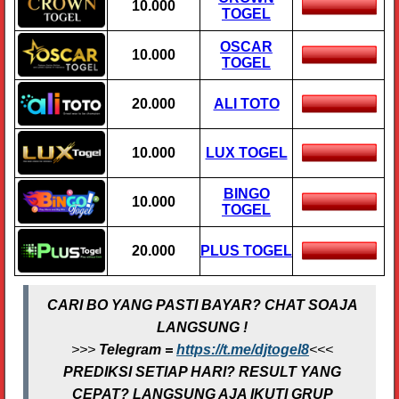
10.000
TOGEL
OSCAR
10.000
TOGEL
20.000
ALI TOTO
10.000
LUX TOGEL
BINGO
10.000
TOGEL
20.000
PLUS TOGEL
CARI BO YANG PASTI BAYAR? CHAT SOAJA
LANGSUNG !
>>>
Telegram =
https://t.me/djtogel8
<<<
PREDIKSI SETIAP HARI? RESULT YANG
CEPAT? LANGSUNG AJA IKUTI GRUP