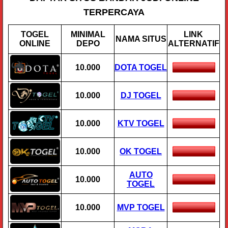
TERPERCAYA
TOGEL
MINIMAL
LINK
NAMA SITUS
ONLINE
DEPO
ALTERNATIF
10.000
DOTA TOGEL
10.000
DJ TOGEL
10.000
KTV TOGEL
10.000
OK TOGEL
AUTO
10.000
TOGEL
10.000
MVP TOGEL