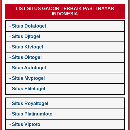
LIST SITUS GACOR TERBAIK PASTI BAYAR
INDONESIA
-
Situs Dotatogel
-
Situs Djtogel
-
Situs Ktvtogel
-
Situs Oktogel
-
Situs Autotogel
-
Situs Mvptogel
-
Situs Elitetogel
-
Situs Royaltogel
-
Situs Platinumtoto
-
Situs Viptoto