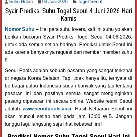
Suhu Hutan
03 Juni 2026
Togel Seoul
Syair Prediksi Suhu Togel Seoul 4 Juni 2026 Hari
Kamis
Nomor Suhu
– Hai para suhu lovers, kali ini suhu yo akan
berikan bocoran Syair Prediksi Togel Seoul 04-06-2026.
untuk ada semua setiap harinya. Prediksi untuk Seoul ini
ada karena banyaknya request dari member member suhu
!!!
Seoul Pools adalah sebuah pasaran yang sangat terkenal
di negara Korea Selatan. Tapi tidak hanya itu, ternyata di
berbagai pulau Indonesia sudah banyak yang tau tentang
pasaran ini dan pastinya semua sangat menginginkan
pasang dipasaran ini secara online. Website resmi Seoul
adalah
www.seoulpools.asia
. Hasil Keluaran Seoul ini
akan muncul setiap hari pada jam 13:00 WIB. Jangan
tunggu lagi, langsung saja lihat kebawah ini !!
Prediksi Nomor Suhu Togel Seoul Hari Ini