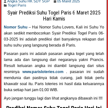
Angka Suhu HK SDY SGP
05 Maret 2025
Togel Paris
Syair Prediksi Suhu Togel Paris 6 Maret 2025
Hari Kamis
Nomor Suhu
– Hai Nomor Suhu Lovers, Kali ini Suhu Yo
akan sedikit membocorkan Syair Prediksi Togel Paris 06-
03-2025 Ini adalah prediksi dari banyaknya rekapan dari
suhu suhu yang langsung berada di Paris.
Pasaran paris ini adalah pasaran angka togel yang telah
lama ada dan langsung dari negaranya yakni Prancis.
Result keluaran angka ini diambil langsung dari situs
resminya
www.parisloteries.com
. pasaran ini sudah
mendunia dan pastinya tidak curang, jadi tidak perlu
khawatir soal itu. Paris loteries ini hasil data keluarannya
buka setiap hari jam 01:00 WIB.
Ayo jangan tunggu lagi dan lihat angkanya dibawah ini !!!!