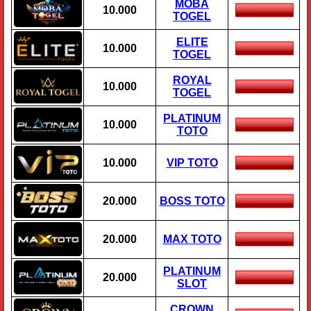
MOBA
10.000
TOGEL
ELITE
10.000
TOGEL
ROYAL
10.000
TOGEL
PLATINUM
10.000
TOTO
10.000
VIP TOTO
20.000
BOSS TOTO
20.000
MAX TOTO
PLATINUM
20.000
SLOT
CROWN