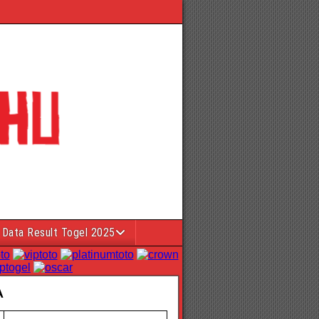
Data Result Togel 2025
A