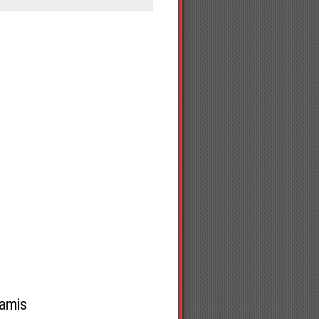
Kamis