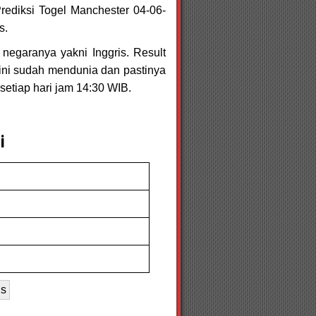
ediksi Togel Manchester 04-06-
s.
negaranya yakni Inggris. Result
ini sudah mendunia dan pastinya
 setiap hari jam 14:30 WIB.
i