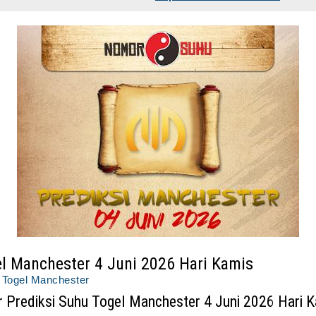
el Manchester 4 Juni 2026 Hari Kamis
Togel Manchester
r Prediksi Suhu Togel Manchester 4 Juni 2026 Hari 