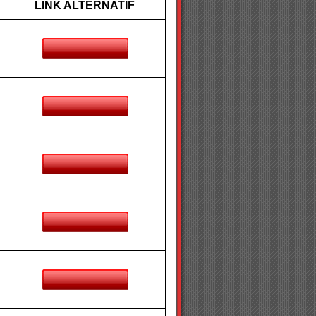
LINK ALTERNATIF