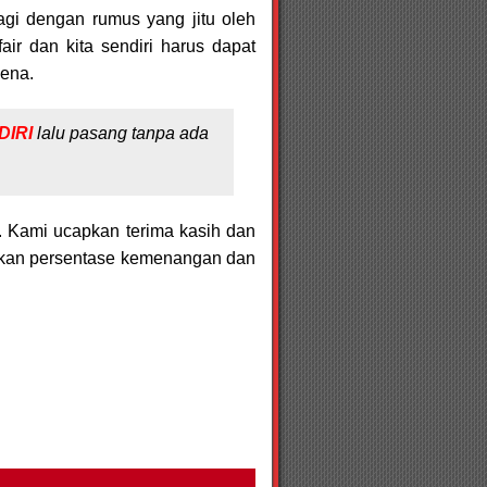
lagi dengan rumus yang jitu oleh
ir dan kita sendiri harus dapat
kena.
IRI
lalu pasang tanpa ada
. Kami ucapkan terima kasih dan
atkan persentase kemenangan dan