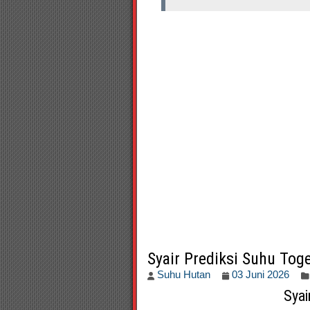
Syair Prediksi Suhu Tog
Suhu Hutan
03 Juni 2026
Syai