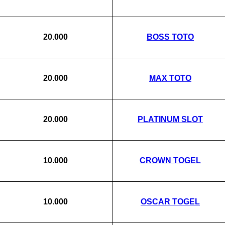
20.000
BOSS TOTO
20.000
MAX TOTO
20.000
PLATINUM SLOT
10.000
CROWN TOGEL
10.000
OSCAR TOGEL