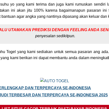
ri suhu yo yang kami terima dan juga kami rumuskan sendiri 
takan ini akan jitu 100% karena bagaimanapun pasaran ini fa
t bantuan agar angka yang nantinya dipasang akan keluar dan 
ALU UTAMAKAN PREDIKSI DENGAN FEELING ANDA SEND
penyesalan sedikitpun.
Suhu Togel yang kami sediakan untuk semua pasaran ang ada.
i yang kami berikan ini dapat membantu anda dalam meningk
TERLENGKAP DAN TERPERCAYA SE-INDONESIA
UDI TERBESAR DAN TERPERCAYA SE-INDONESIA 2025
LIST SITUS GACOR TERBAIK PASTI BAYAR INDONESIA