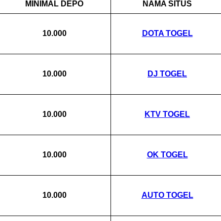
MINIMAL DEPO
NAMA SITUS
10.000
DOTA TOGEL
10.000
DJ TOGEL
10.000
KTV TOGEL
10.000
OK TOGEL
10.000
AUTO TOGEL