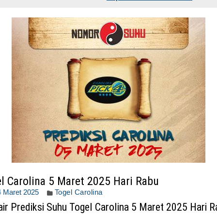
el Carolina 5 Maret 2025 Hari Rabu
 Maret 2025
Togel Carolina
air Prediksi Suhu Togel Carolina 5 Maret 2025 Hari R