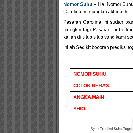
Nomor Suhu
– Hai Nomor Suhu L
Carolina ini mungkin akhir akhir
Pasaran Carolina ini sudah pas
mungkin lagi Pasaran ini berti
kalian di situs situs yang kami 
Inilah Sedikit bocoran prediksi t
NOMOR SUHU
COLOK BEBAS
ANGKA MAIN
SHIO
Syair Prediksi Suhu Togel