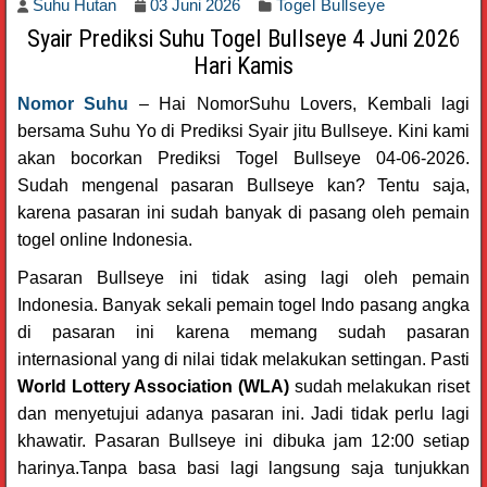
Suhu Hutan
03 Juni 2026
Togel Bullseye
Syair Prediksi Suhu Togel Bullseye 4 Juni 2026
Hari Kamis
Nomor Suhu
– Hai NomorSuhu Lovers, Kembali lagi
bersama Suhu Yo di Prediksi Syair jitu Bullseye. Kini kami
akan bocorkan Prediksi Togel Bullseye 04-06-2026.
Sudah mengenal pasaran Bullseye kan? Tentu saja,
karena pasaran ini sudah banyak di pasang oleh pemain
togel online Indonesia.
Pasaran Bullseye ini tidak asing lagi oleh pemain
Indonesia. Banyak sekali pemain togel Indo pasang angka
di pasaran ini karena memang sudah pasaran
internasional yang di nilai tidak melakukan settingan. Pasti
World Lottery Association (WLA)
sudah melakukan riset
dan menyetujui adanya pasaran ini. Jadi tidak perlu lagi
khawatir. Pasaran Bullseye ini dibuka jam 12:00 setiap
harinya.Tanpa basa basi lagi langsung saja tunjukkan