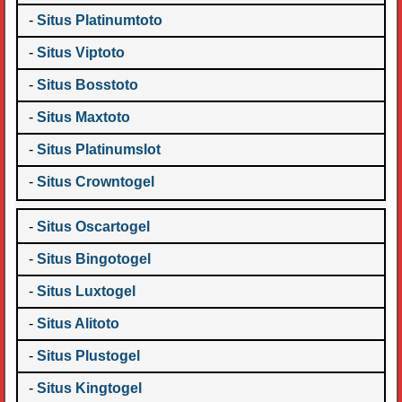
-
Situs Platinumtoto
-
Situs Viptoto
-
Situs Bosstoto
-
Situs Maxtoto
-
Situs Platinumslot
-
Situs Crowntogel
-
Situs Oscartogel
-
Situs Bingotogel
-
Situs Luxtogel
-
Situs Alitoto
-
Situs Plustogel
-
Situs Kingtogel