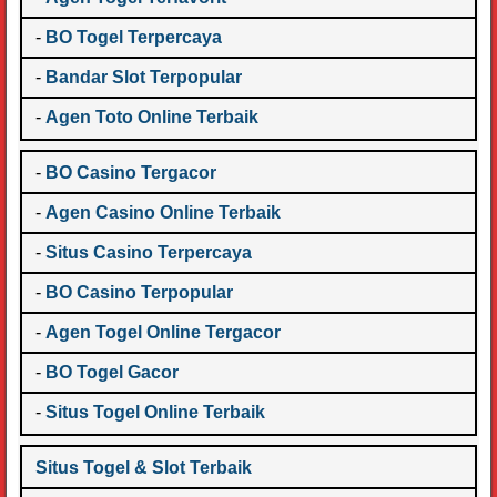
-
BO Togel Terpercaya
-
Bandar Slot Terpopular
-
Agen Toto Online Terbaik
-
BO Casino Tergacor
-
Agen Casino Online Terbaik
-
Situs Casino Terpercaya
-
BO Casino Terpopular
-
Agen Togel Online Tergacor
-
BO Togel Gacor
-
Situs Togel Online Terbaik
Situs Togel & Slot Terbaik