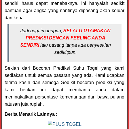
sendiri harus dapat menebaknya. Ini hanyalah sedikit
bantuan agar angka yang nantinya dipasang akan keluar
dan kena.
Jadi bagaimanapun,
SELALU UTAMAKAN
PREDIKSI DENGAN FEELING ANDA
SENDIRI
lalu pasang tanpa ada penyesalan
sedikitpun.
Sekian dari Bocoran Prediksi Suhu Togel yang kami
sediakan untuk semua pasaran yang ada. Kami ucapkan
terima kasih dan semoga Sedikit bocoran prediksi yang
kami berikan ini dapat membantu anda dalam
meningkatkan persentase kemenangan dan bawa pulang
ratusan juta rupiah.
Berita Menarik Lainnya :