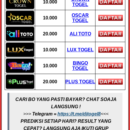
10.000
TOGEL
OSCAR
10.000
TOGEL
20.000
ALI TOTO
10.000
LUX TOGEL
BINGO
10.000
TOGEL
20.000
PLUS TOGEL
CARI BO YANG PASTI BAYAR? CHAT SOAJA
LANGSUNG !
>>>
Telegram =
https://t.me/djtogel8
<<<
PREDIKSI SETIAP HARI? RESULT YANG
CEPAT? LANGSUNG AJA IKUTI GRUP