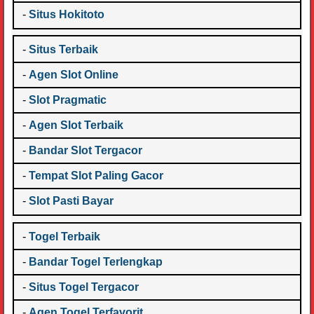
-
Situs Hokitoto
-
Situs Terbaik
-
Agen Slot Online
-
Slot Pragmatic
-
Agen Slot Terbaik
-
Bandar Slot Tergacor
-
Tempat Slot Paling Gacor
-
Slot Pasti Bayar
-
Togel Terbaik
-
Bandar Togel Terlengkap
-
Situs Togel Tergacor
-
Agen Togel Terfavorit