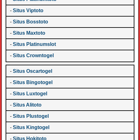
-
Situs Viptoto
-
Situs Bosstoto
-
Situs Maxtoto
-
Situs Platinumslot
-
Situs Crowntogel
-
Situs Oscartogel
-
Situs Bingotogel
-
Situs Luxtogel
-
Situs Alitoto
-
Situs Plustogel
-
Situs Kingtogel
-
Situs Hokitoto