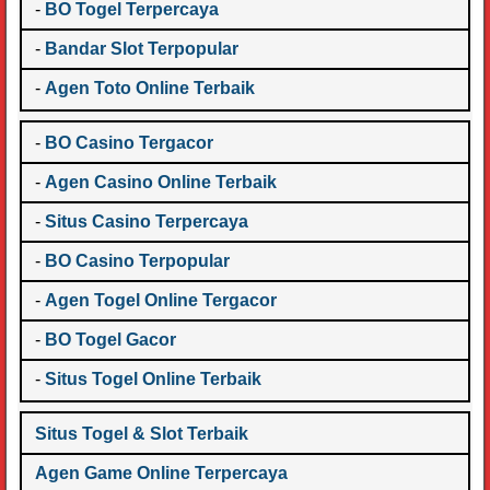
-
BO Togel Terpercaya
-
Bandar Slot Terpopular
-
Agen Toto Online Terbaik
-
BO Casino Tergacor
-
Agen Casino Online Terbaik
-
Situs Casino Terpercaya
-
BO Casino Terpopular
-
Agen Togel Online Tergacor
-
BO Togel Gacor
-
Situs Togel Online Terbaik
Situs Togel & Slot Terbaik
Agen Game Online Terpercaya