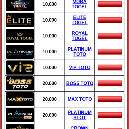
MOBA
10.000
TOGEL
ELITE
10.000
TOGEL
ROYAL
10.000
TOGEL
PLATINUM
10.000
TOTO
10.000
VIP TOTO
20.000
BOSS TOTO
20.000
MAX TOTO
PLATINUM
20.000
SLOT
CROWN