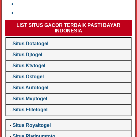
LIST SITUS GACOR TERBAIK PASTI BAYAR
INDONESIA
-
Situs Dotatogel
-
Situs Djtogel
-
Situs Ktvtogel
-
Situs Oktogel
-
Situs Autotogel
-
Situs Mvptogel
-
Situs Elitetogel
-
Situs Royaltogel
-
Situs Platinumtoto