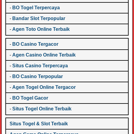
-
BO Togel Terpercaya
-
Bandar Slot Terpopular
-
Agen Toto Online Terbaik
-
BO Casino Tergacor
-
Agen Casino Online Terbaik
-
Situs Casino Terpercaya
-
BO Casino Terpopular
-
Agen Togel Online Tergacor
-
BO Togel Gacor
-
Situs Togel Online Terbaik
Situs Togel & Slot Terbaik