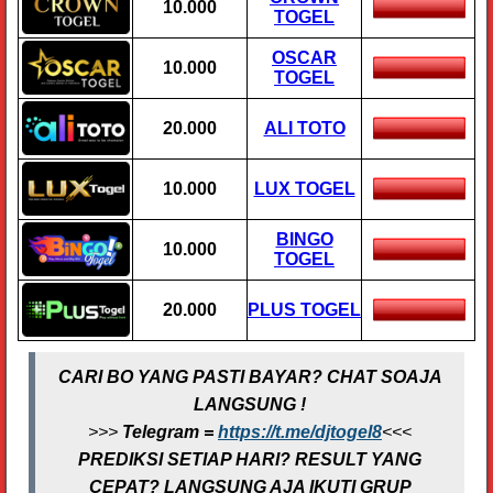
10.000
TOGEL
OSCAR
10.000
TOGEL
20.000
ALI TOTO
10.000
LUX TOGEL
BINGO
10.000
TOGEL
20.000
PLUS TOGEL
CARI BO YANG PASTI BAYAR? CHAT SOAJA
LANGSUNG !
>>>
Telegram =
https://t.me/djtogel8
<<<
PREDIKSI SETIAP HARI? RESULT YANG
CEPAT? LANGSUNG AJA IKUTI GRUP