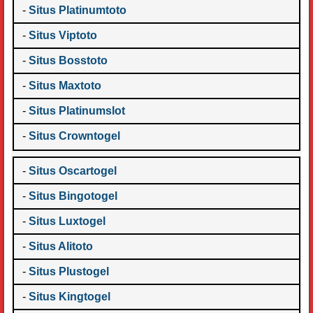
-
Situs Platinumtoto
-
Situs Viptoto
-
Situs Bosstoto
-
Situs Maxtoto
-
Situs Platinumslot
-
Situs Crowntogel
-
Situs Oscartogel
-
Situs Bingotogel
-
Situs Luxtogel
-
Situs Alitoto
-
Situs Plustogel
-
Situs Kingtogel