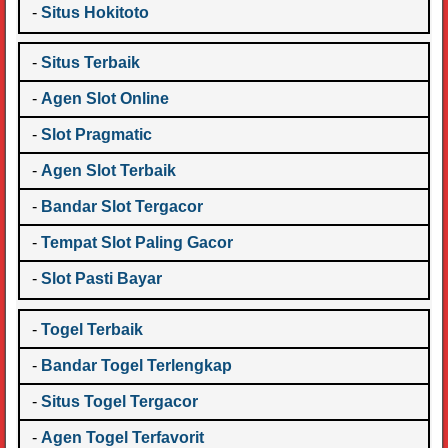
-
Situs Hokitoto
-
Situs Terbaik
-
Agen Slot Online
-
Slot Pragmatic
-
Agen Slot Terbaik
-
Bandar Slot Tergacor
-
Tempat Slot Paling Gacor
-
Slot Pasti Bayar
-
Togel Terbaik
-
Bandar Togel Terlengkap
-
Situs Togel Tergacor
-
Agen Togel Terfavorit