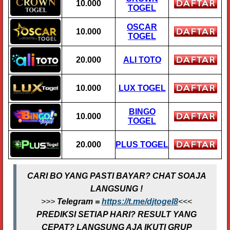
10.000
TOGEL
OSCAR
10.000
TOGEL
20.000
ALI TOTO
10.000
LUX TOGEL
BINGO
10.000
TOGEL
20.000
PLUS TOGEL
CARI BO YANG PASTI BAYAR? CHAT SOAJA
LANGSUNG !
>>>
Telegram =
https://t.me/djtogel8
<<<
PREDIKSI SETIAP HARI? RESULT YANG
CEPAT? LANGSUNG AJA IKUTI GRUP