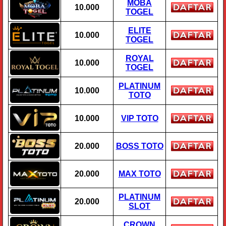
MOBA
10.000
TOGEL
ELITE
10.000
TOGEL
ROYAL
10.000
TOGEL
PLATINUM
10.000
TOTO
10.000
VIP TOTO
20.000
BOSS TOTO
20.000
MAX TOTO
PLATINUM
20.000
SLOT
CROWN