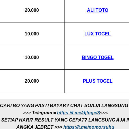
20.000
ALI TOTO
10.000
LUX TOGEL
10.000
BINGO TOGEL
20.000
PLUS TOGEL
CARI BO YANG PASTI BAYAR? CHAT SOAJA LANGSUNG 
>>>
Telegram =
https://t.me/djtogel8
<<<
 SETIAP HARI? RESULT YANG CEPAT? LANGSUNG AJA I
ANGKA JEBRET >>>
https://t.me/nomorsuhu