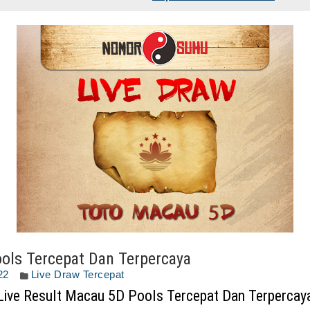
ools Tercepat Dan Terpercaya
22
Live Draw Tercepat
Live Result Macau 5D Pools Tercepat Dan Terpercay