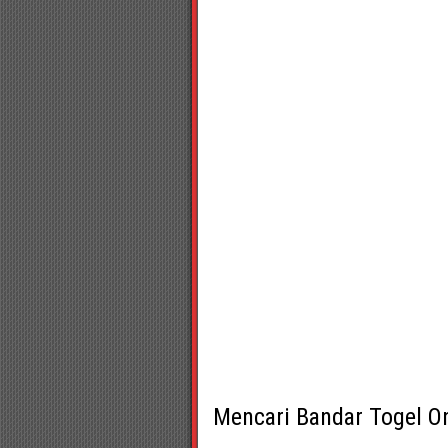
Mencari Bandar Togel O