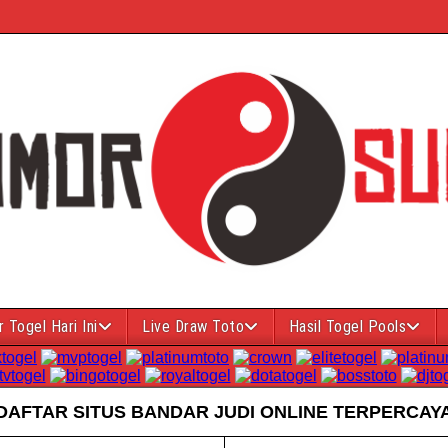
 Togel Hari Ini
Live Draw Toto
Hasil Togel Pools
DAFTAR SITUS BANDAR JUDI ONLINE TERPERCAY