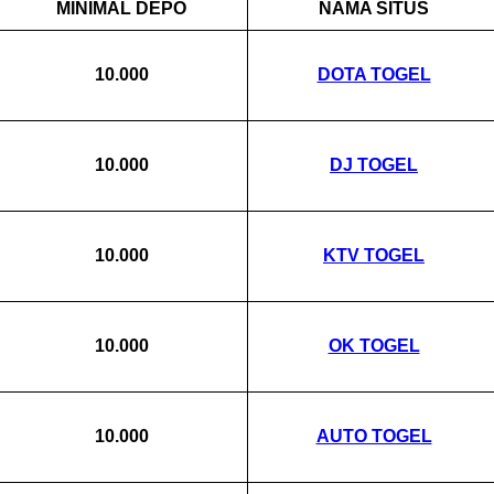
MINIMAL DEPO
NAMA SITUS
10.000
DOTA TOGEL
10.000
DJ TOGEL
10.000
KTV TOGEL
10.000
OK TOGEL
10.000
AUTO TOGEL