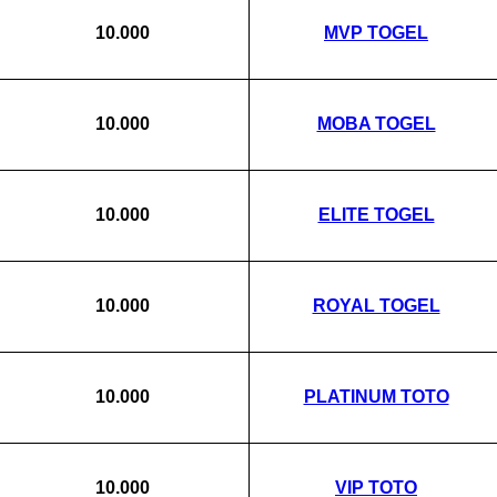
10.000
MVP TOGEL
10.000
MOBA TOGEL
10.000
ELITE TOGEL
10.000
ROYAL TOGEL
10.000
PLATINUM TOTO
10.000
VIP TOTO