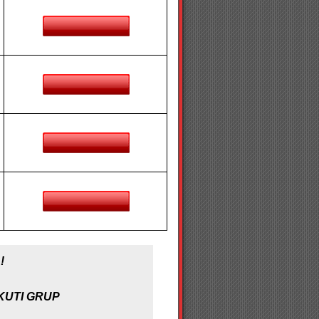
!
KUTI GRUP