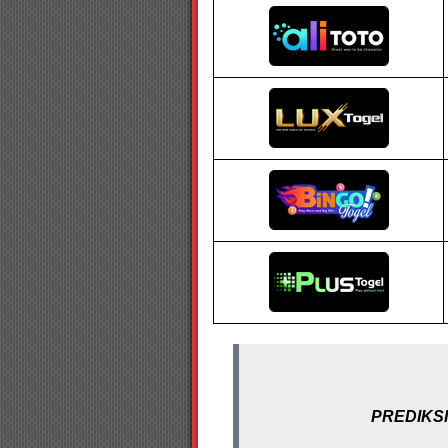
PREDIKSI