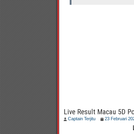
Live Result Macau 5D P
Captain Terjitu
23 Februari 20