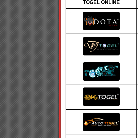
TOGEL ONLINE