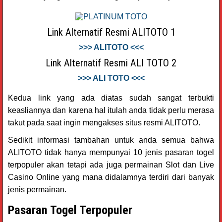
Link Alternatif Resmi ALITOTO 1
>>> ALITOTO <<<
Link Alternatif Resmi ALI TOTO 2
>>> ALI TOTO <<<
Kedua link yang ada diatas sudah sangat terbukti
keasliannya dan karena hal itulah anda tidak perlu merasa
takut pada saat ingin mengakses situs resmi ALITOTO.
Sedikit informasi tambahan untuk anda semua bahwa
ALITOTO tidak hanya mempunyai 10 jenis pasaran togel
terpopuler akan tetapi ada juga permainan Slot dan Live
Casino Online yang mana didalamnya terdiri dari banyak
jenis permainan.
Pasaran Togel Terpopuler