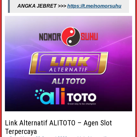
ANGKA JEBRET >>>
https://t.me/nomorsuhu
Link Alternatif ALITOTO – Agen Slot
Terpercaya