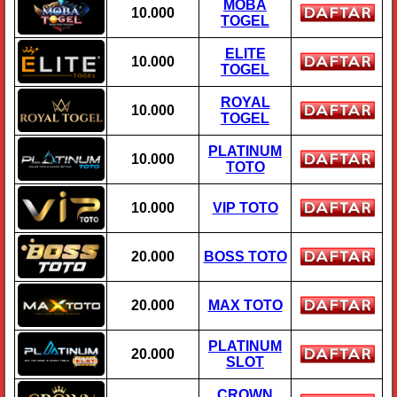
MOBA
10.000
TOGEL
ELITE
10.000
TOGEL
ROYAL
10.000
TOGEL
PLATINUM
10.000
TOTO
10.000
VIP TOTO
20.000
BOSS TOTO
20.000
MAX TOTO
PLATINUM
20.000
SLOT
CROWN