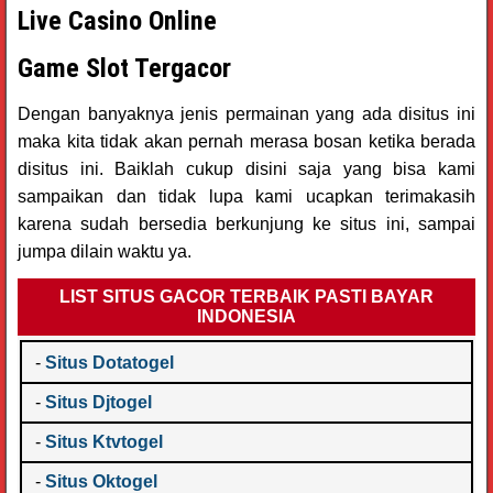
Live Casino Online
Game Slot Tergacor
Dengan banyaknya jenis permainan yang ada disitus ini
maka kita tidak akan pernah merasa bosan ketika berada
disitus ini. Baiklah cukup disini saja yang bisa kami
sampaikan dan tidak lupa kami ucapkan terimakasih
karena sudah bersedia berkunjung ke situs ini, sampai
jumpa dilain waktu ya.
LIST SITUS GACOR TERBAIK PASTI BAYAR
INDONESIA
-
Situs Dotatogel
-
Situs Djtogel
-
Situs Ktvtogel
-
Situs Oktogel