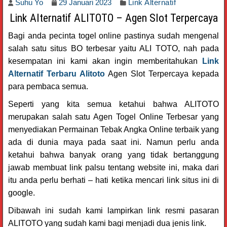
Suhu Yo
29 Januari 2023
Link Alternatif
Link Alternatif ALITOTO – Agen Slot Terpercaya
Bagi anda pecinta togel online pastinya sudah mengenal
salah satu situs BO terbesar yaitu ALI TOTO, nah pada
kesempatan ini kami akan ingin memberitahukan
Link
Alternatif Terbaru Alitoto
Agen Slot Terpercaya kepada
para pembaca semua.
Seperti yang kita semua ketahui bahwa ALITOTO
merupakan salah satu Agen Togel Online Terbesar yang
menyediakan Permainan Tebak Angka Online terbaik yang
ada di dunia maya pada saat ini. Namun perlu anda
ketahui bahwa banyak orang yang tidak bertanggung
jawab membuat link palsu tentang website ini, maka dari
itu anda perlu berhati – hati ketika mencari link situs ini di
google.
Dibawah ini sudah kami lampirkan link resmi pasaran
ALITOTO yang sudah kami bagi menjadi dua jenis link.