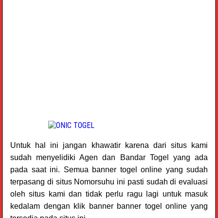
Untuk hal ini jangan khawatir karena dari situs kami
sudah menyelidiki Agen dan Bandar Togel yang ada
pada saat ini. Semua banner togel online yang sudah
terpasang di situs Nomorsuhu ini pasti sudah di evaluasi
oleh situs kami dan tidak perlu ragu lagi untuk masuk
kedalam dengan klik banner banner togel online yang