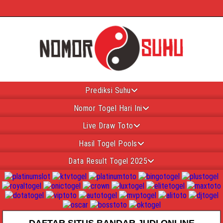
Prediksi Suhu
Nomor Togel Hari Ini
Live Draw Toto
Hasil Togel Pools
Data Result Togel 2025