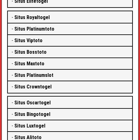
-
Situs Elitetogel
-
Situs Royaltogel
-
Situs Platinumtoto
-
Situs Viptoto
-
Situs Bosstoto
-
Situs Maxtoto
-
Situs Platinumslot
-
Situs Crowntogel
-
Situs Oscartogel
-
Situs Bingotogel
-
Situs Luxtogel
-
Situs Alitoto