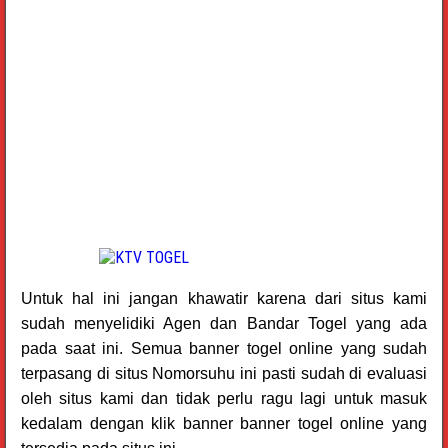
Untuk hal ini jangan khawatir karena dari situs kami
sudah menyelidiki Agen dan Bandar Togel yang ada
pada saat ini. Semua banner togel online yang sudah
terpasang di situs Nomorsuhu ini pasti sudah di evaluasi
oleh situs kami dan tidak perlu ragu lagi untuk masuk
kedalam dengan klik banner banner togel online yang