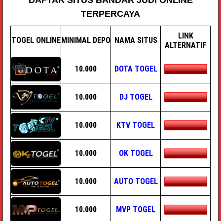
DAFTAR SITUS BANDAR JUDI ONLINE
TERPERCAYA
LINK
TOGEL ONLINE
MINIMAL DEPO
NAMA SITUS
ALTERNATIF
10.000
DOTA TOGEL
10.000
DJ TOGEL
10.000
KTV TOGEL
10.000
OK TOGEL
10.000
AUTO TOGEL
10.000
MVP TOGEL