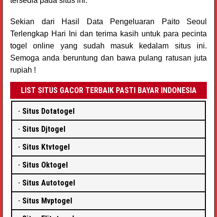
tersedia pada situs ini.
Sekian dari Hasil Data Pengeluaran Paito Seoul
Terlengkap Hari Ini dan terima kasih untuk para pecinta
togel online yang sudah masuk kedalam situs ini.
Semoga anda beruntung dan bawa pulang ratusan juta
rupiah !
LIST SITUS GACOR TERBAIK PASTI BAYAR INDONESIA
-
Situs Dotatogel
-
Situs Djtogel
-
Situs Ktvtogel
-
Situs Oktogel
-
Situs Autotogel
-
Situs Mvptogel