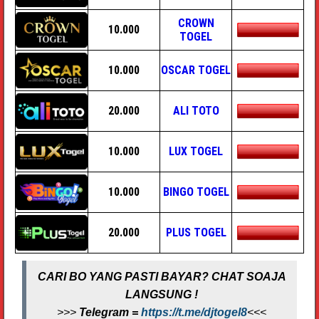
CROWN
10.000
TOGEL
10.000
OSCAR TOGEL
20.000
ALI TOTO
10.000
LUX TOGEL
10.000
BINGO TOGEL
20.000
PLUS TOGEL
CARI BO YANG PASTI BAYAR? CHAT SOAJA
LANGSUNG !
>>>
Telegram =
https://t.me/djtogel8
<<<