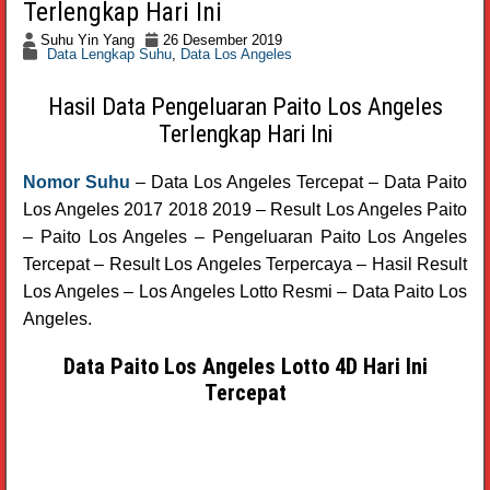
Terlengkap Hari Ini
Suhu Yin Yang
26 Desember 2019
Data Lengkap Suhu
,
Data Los Angeles
Hasil Data Pengeluaran Paito Los Angeles
Terlengkap Hari Ini
Nomor Suhu
– Data Los Angeles Tercepat – Data Paito
Los Angeles 2017 2018 2019 – Result Los Angeles Paito
– Paito Los Angeles – Pengeluaran Paito Los Angeles
Tercepat – Result Los Angeles Terpercaya – Hasil Result
Los Angeles – Los Angeles Lotto Resmi – Data Paito Los
Angeles.
Data Paito Los Angeles Lotto 4D Hari Ini
Tercepat