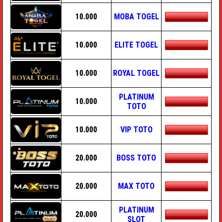
10.000
MOBA TOGEL
10.000
ELITE TOGEL
10.000
ROYAL TOGEL
PLATINUM
10.000
TOTO
10.000
VIP TOTO
20.000
BOSS TOTO
20.000
MAX TOTO
PLATINUM
20.000
SLOT