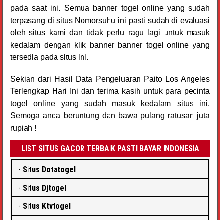
pada saat ini. Semua banner togel online yang sudah
terpasang di situs Nomorsuhu ini pasti sudah di evaluasi
oleh situs kami dan tidak perlu ragu lagi untuk masuk
kedalam dengan klik banner banner togel online yang
tersedia pada situs ini.
Sekian dari Hasil Data Pengeluaran Paito Los Angeles
Terlengkap Hari Ini dan terima kasih untuk para pecinta
togel online yang sudah masuk kedalam situs ini.
Semoga anda beruntung dan bawa pulang ratusan juta
rupiah !
LIST SITUS GACOR TERBAIK PASTI BAYAR INDONESIA
-
Situs Dotatogel
-
Situs Djtogel
-
Situs Ktvtogel