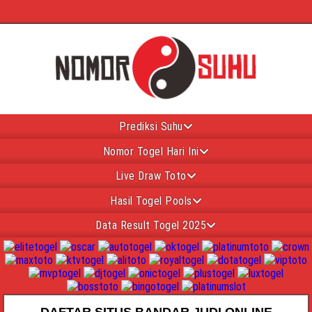
Prediksi Suhu
Nomor Togel Hari Ini
Live Draw Toto
Hasil Togel Pools
Data Result Togel 2025