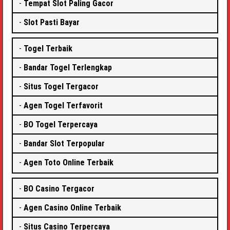
-
Tempat Slot Paling Gacor
-
Slot Pasti Bayar
-
Togel Terbaik
-
Bandar Togel Terlengkap
-
Situs Togel Tergacor
-
Agen Togel Terfavorit
-
BO Togel Terpercaya
-
Bandar Slot Terpopular
-
Agen Toto Online Terbaik
-
BO Casino Tergacor
-
Agen Casino Online Terbaik
-
Situs Casino Terpercaya