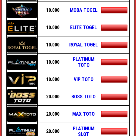
10.000
MOBA TOGEL
10.000
ELITE TOGEL
10.000
ROYAL TOGEL
PLATINUM
10.000
TOTO
10.000
VIP TOTO
20.000
BOSS TOTO
20.000
MAX TOTO
PLATINUM
20.000
SLOT