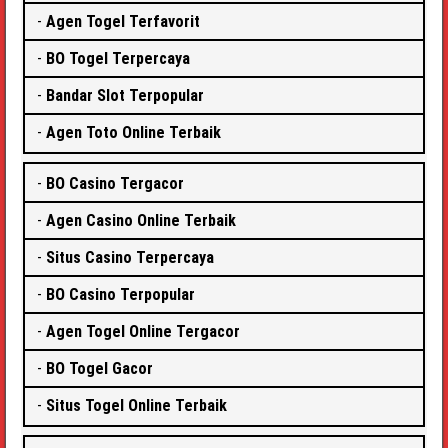
-
Agen Togel Terfavorit
-
BO Togel Terpercaya
-
Bandar Slot Terpopular
-
Agen Toto Online Terbaik
-
BO Casino Tergacor
-
Agen Casino Online Terbaik
-
Situs Casino Terpercaya
-
BO Casino Terpopular
-
Agen Togel Online Tergacor
-
BO Togel Gacor
-
Situs Togel Online Terbaik