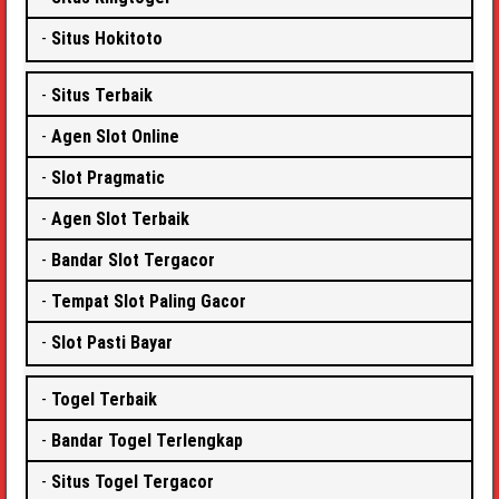
-
Situs Hokitoto
-
Situs Terbaik
-
Agen Slot Online
-
Slot Pragmatic
-
Agen Slot Terbaik
-
Bandar Slot Tergacor
-
Tempat Slot Paling Gacor
-
Slot Pasti Bayar
-
Togel Terbaik
-
Bandar Togel Terlengkap
-
Situs Togel Tergacor