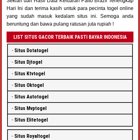
Sekian dari Hasil Data Keluaran Paito Brazil Terlengkap
Hari Ini dan terima kasih untuk para pecinta togel online
yang sudah masuk kedalam situs ini. Semoga anda
beruntung dan bawa pulang ratusan juta rupiah !
LIST SITUS GACOR TERBAIK PASTI BAYAR INDONESIA
-
Situs Dotatogel
-
Situs Djtogel
-
Situs Ktvtogel
-
Situs Oktogel
-
Situs Autotogel
-
Situs Mvptogel
-
Situs Elitetogel
-
Situs Royaltogel