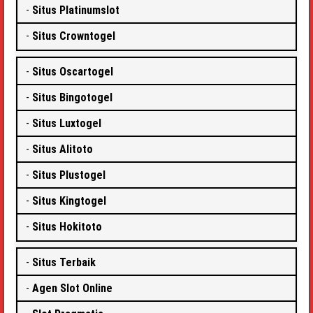
-
Situs Platinumslot
-
Situs Crowntogel
-
Situs Oscartogel
-
Situs Bingotogel
-
Situs Luxtogel
-
Situs Alitoto
-
Situs Plustogel
-
Situs Kingtogel
-
Situs Hokitoto
-
Situs Terbaik
-
Agen Slot Online