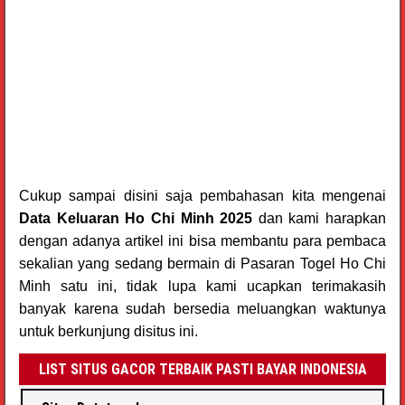
Cukup sampai disini saja pembahasan kita mengenai
Data Keluaran Ho Chi Minh 2025
dan kami harapkan
dengan adanya artikel ini bisa membantu para pembaca
sekalian yang sedang bermain di Pasaran Togel Ho Chi
Minh satu ini, tidak lupa kami ucapkan terimakasih
banyak karena sudah bersedia meluangkan waktunya
untuk berkunjung disitus ini.
LIST SITUS GACOR TERBAIK PASTI BAYAR INDONESIA