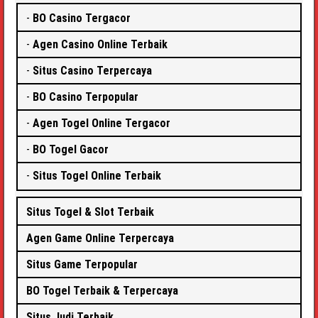
-
BO Casino Tergacor
-
Agen Casino Online Terbaik
-
Situs Casino Terpercaya
-
BO Casino Terpopular
-
Agen Togel Online Tergacor
-
BO Togel Gacor
-
Situs Togel Online Terbaik
Situs Togel & Slot Terbaik
Agen Game Online Terpercaya
Situs Game Terpopular
BO Togel Terbaik & Terpercaya
Situs Judi Terbaik