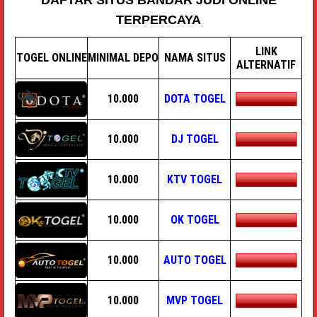
DAFTAR SITUS BANDAR JUDI ONLINE
TERPERCAYA
LINK
TOGEL ONLINE
MINIMAL DEPO
NAMA SITUS
ALTERNATIF
10.000
DOTA TOGEL
10.000
DJ TOGEL
10.000
KTV TOGEL
10.000
OK TOGEL
10.000
AUTO TOGEL
10.000
MVP TOGEL