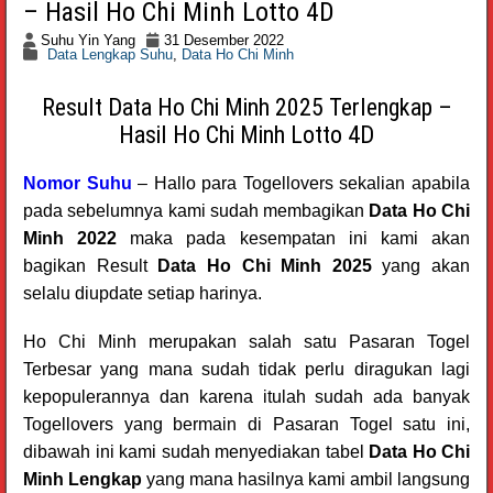
– Hasil Ho Chi Minh Lotto 4D
Suhu Yin Yang
31 Desember 2022
Data Lengkap Suhu
,
Data Ho Chi Minh
Result Data Ho Chi Minh 2025 Terlengkap –
Hasil Ho Chi Minh Lotto 4D
Nomor Suhu
– Hallo para Togellovers sekalian apabila
pada sebelumnya kami sudah membagikan
Data Ho Chi
Minh 2022
maka pada kesempatan ini kami akan
bagikan Result
Data Ho Chi Minh 2025
yang akan
selalu diupdate setiap harinya.
Ho Chi Minh merupakan salah satu Pasaran Togel
Terbesar yang mana sudah tidak perlu diragukan lagi
kepopulerannya dan karena itulah sudah ada banyak
Togellovers yang bermain di Pasaran Togel satu ini,
dibawah ini kami sudah menyediakan tabel
Data Ho Chi
Minh Lengkap
yang mana hasilnya kami ambil langsung