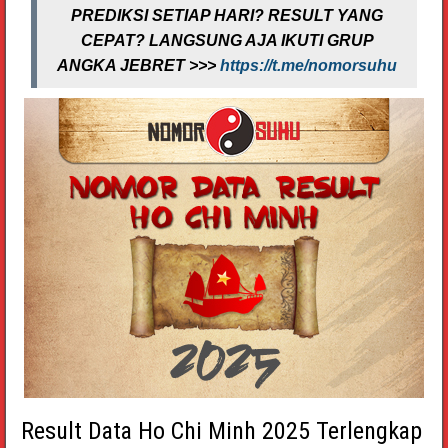
PREDIKSI SETIAP HARI? RESULT YANG
CEPAT? LANGSUNG AJA IKUTI GRUP
ANGKA JEBRET >>>
https://t.me/nomorsuhu
Result Data Ho Chi Minh 2025 Terlengkap