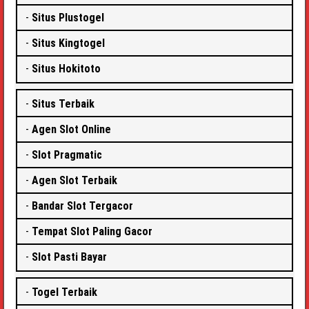
-
Situs Plustogel
-
Situs Kingtogel
-
Situs Hokitoto
-
Situs Terbaik
-
Agen Slot Online
-
Slot Pragmatic
-
Agen Slot Terbaik
-
Bandar Slot Tergacor
-
Tempat Slot Paling Gacor
-
Slot Pasti Bayar
-
Togel Terbaik