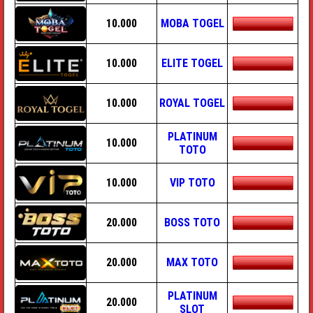
10.000
MOBA TOGEL
10.000
ELITE TOGEL
10.000
ROYAL TOGEL
PLATINUM
10.000
TOTO
10.000
VIP TOTO
20.000
BOSS TOTO
20.000
MAX TOTO
PLATINUM
20.000
SLOT