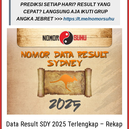
PREDIKSI SETIAP HARI? RESULT YANG
CEPAT? LANGSUNG AJA IKUTI GRUP
ANGKA JEBRET >>>
https://t.me/nomorsuhu
Data Result SDY 2025 Terlengkap – Rekap