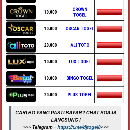
CROWN
10.000
TOGEL
10.000
OSCAR TOGEL
20.000
ALI TOTO
10.000
LUX TOGEL
10.000
BINGO TOGEL
20.000
PLUS TOGEL
CARI BO YANG PASTI BAYAR? CHAT SOAJA
LANGSUNG !
>>>
Telegram =
https://t.me/djtogel8
<<<