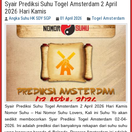
Syair Prediksi Suhu Togel Amsterdam 2 April
2026 Hari Kamis
Angka Suhu HK SDY SGP
01 April 2026
Togel Amsterdam
Syair Prediksi Suhu Togel Amsterdam 2 April 2026 Hari Kamis
Nomor Suhu – Hai Nomor Suhu Lovers, Kali ini Suhu Yo akan
sedikit membocorkan Syar Prediksi Togel Amsterdam 02-04-
2026. Ini adalah prediksi dari banyaknya rekapan dari suhu suhu