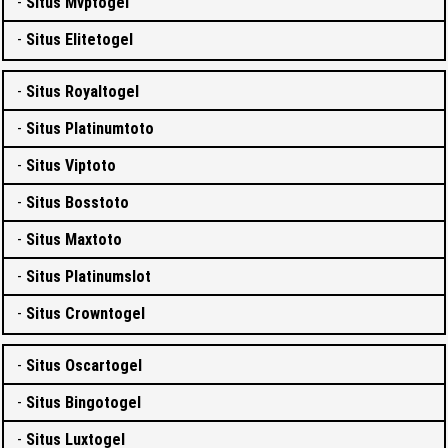
-
Situs Mvptogel
-
Situs Elitetogel
-
Situs Royaltogel
-
Situs Platinumtoto
-
Situs Viptoto
-
Situs Bosstoto
-
Situs Maxtoto
-
Situs Platinumslot
-
Situs Crowntogel
-
Situs Oscartogel
-
Situs Bingotogel
-
Situs Luxtogel