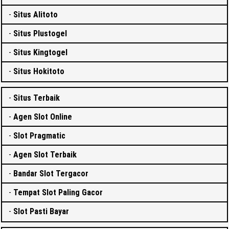
-
Situs Alitoto
-
Situs Plustogel
-
Situs Kingtogel
-
Situs Hokitoto
-
Situs Terbaik
-
Agen Slot Online
-
Slot Pragmatic
-
Agen Slot Terbaik
-
Bandar Slot Tergacor
-
Tempat Slot Paling Gacor
-
Slot Pasti Bayar